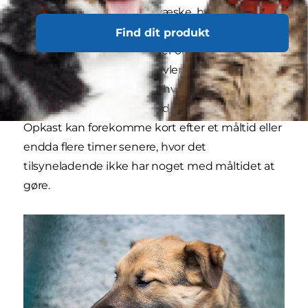
væsken er gul eller grøn væske, hvis det
kommer fra tyndtarmen. Derudover findes der
Find dit produkt
andre almindelige advarsler om, at der er opkast
på vej, såsom; din hund savler, slikker sig om
læberne, klynker, vandrer hvileløst rundt, eller
der kommer gurglende lyde fra dens mave.
Opkast kan forekomme kort efter et måltid eller
endda flere timer senere, hvor det
tilsyneladende ikke har noget med måltidet at
gøre.