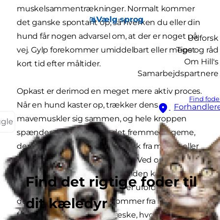
muskelsammentrækninger. Normalt kommer
Vælg sprog
det ganske spontant op, så hverken du eller din
hund får nogen advarsel om, at der er noget på
Udforsk
vej. Gylp forekommer umiddelbart eller meget
Tips og råd
Om Hill's
kort tid efter måltider.
Samarbejdspartnere
Opkast er derimod en meget mere aktiv proces.
Find fode
Når en hund kaster op, trækker dens
Forhandler
mavemuskler sig sammen, og hele kroppen
ggle
spændes. Den mad eller det fremmedlegeme,
der kommer op, stammer typisk fra maven eller
den øverste del af tyndtarmen. Ved opkast vil du
sandsynligvis kunne høre hunden kaste op, og
Find det rigtige foder til
der vil komme mad op, som er ufordøjet eller
dit kæledyr
delvist fordøjet. Hvis det kommer fra maven,
følges det ofte af en klar væske, hvorimod