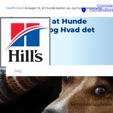
Find fode
healthcare
Årsager til, at hunde kaster op, og hvad det betyder
Forhandler
Årsager til, at Hunde
Kaster op, og Hvad det
Betyder
Healthcare
Kara Murphy
|
17. marts 2026
Udforsk
Tips og råd
Om Hill's
Samarbejdspartnere