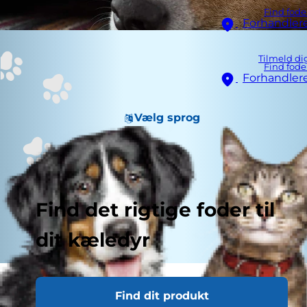
Find fode
Forhandler
Tilmeld di
Find fode
Forhandler
Vælg sprog
Find det rigtige foder til
dit kæledyr
Det er ikke usædvanligt, at hunde kaster op. Der
Find dit produkt
kan faktisk være mange grunde til, at din hund