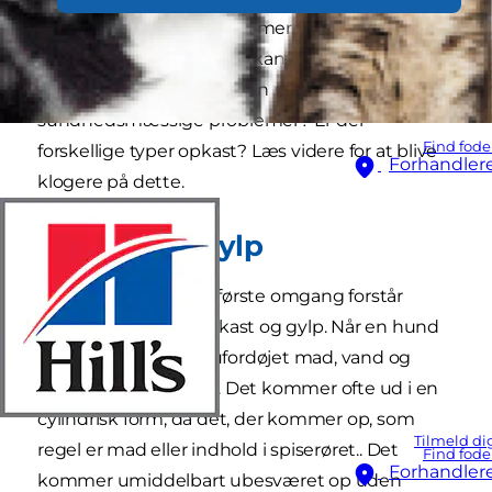
kaster op, hvoraf nogle er mere bekymrende
end andre. Men hvordan kan man så se, om
hundens opkast er et tegn på alvorlige
sundhedsmæssige problemer? Er der
Find fode
forskellige typer opkast? Læs videre for at blive
Forhandler
klogere på dette.
Opkast vs. gylp
Det er vigtigt, at du i første omgang forstår
forskellen mellem opkast og gylp. Når en hund
gylper, er det typisk ufordøjet mad, vand og
spyt, der kommer op. Det kommer ofte ud i en
cylindrisk form, da det, der kommer op, som
Tilmeld di
regel er mad eller indhold i spiserøret.. Det
Find fode
Forhandler
kommer umiddelbart ubesværet op uden