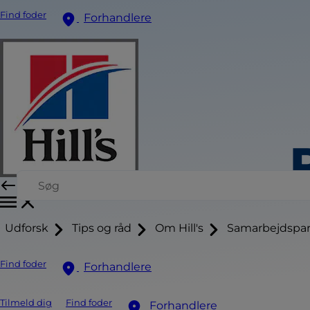
Find foder
Forhandlere
Udforsk
Tips og råd
Om Hill's
Samarbejdspar
Find foder
Forhandlere
Tilmeld dig
Find foder
Forhandlere