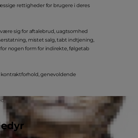
ssige rettigheder for brugere i deres
 være sig for aftalebrud, uagtsomhed
erstatning, mistet salg, tabt indtjening,
r for nogen form for indirekte, følgetab
af kontraktforhold, genevoldende
r at få adgang til et af Hill’s drevet
ledyr
aber i Hill's koncernen, vil du blive ført
e selskaber i Hill's koncernen ikke vil