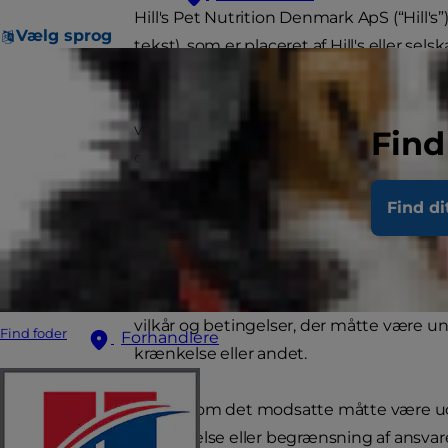
Hill's Pet Nutrition Denmark ApS (“Hill's
Vælg sprog
tekst), som er placeret af Hill's eller 
etiketter og emballagedesign (“varemærke
licensgivere, hvor anført. Ved at placere
varemærker betegner kun Hill's ejerskab
Find
downloade indholdet af dette websted t
ændres.
Find di
Hill's vil gøre sig rimelige anstrengelse
ikke, at disse er nøjagtige og udtømmend
enhver form for garantier, vilkår og and
vilkår og betingelser, der måtte være u
Find foder
Forhandlere
krænkelse eller andet.
Uanset om det modsatte måtte være udtry
fralæggelse eller begrænsning af ansvar