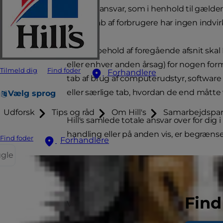
form for ansvar, som i henhold til gæld
egenskab af forbrugere har ingen indvirk
Med forbehold af foregående afsnit skal
eller enhver anden årsag) for nogen form 
Tilmeld dig
Find foder
Forhandlere
tab af brug af computerudstyr, software el
eller særlige tab, hvordan de end måtte
Vælg sprog
Udforsk
Tips og råd
Om Hill's
Samarbejdspar
Hill's samlede totale ansvar over for d
handling eller på anden vis, er begrænse
Find foder
Forhandlere
ggle
Hill's skal ikke hæfte for skadeserstatn
websted eller din tillid til oplysninger 
Find
Ved klik på visse links på www.HillsPet.dk
til andre websteder, for hvilke www.Hills