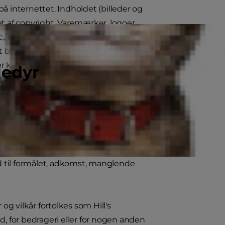
på internettet. Indholdet (billeder og
et af copyright. Varemærker, logoer,
c., koncernens selskaber eller dens
 at bruge eller gengive dem. Markering af
kan variere fra land til land. Du må kun
ledyr
kopieres på anden måde og må ikke
ghed, men garanterer ikke og foregiver
dende lovgivning fralægger Hill's sig
hold inklusive enhver form for garantier,
d til formålet, adkomst, manglende
 vilkår fortolkes som Hill's
, for bedrageri eller for nogen anden