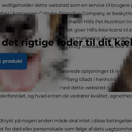
”) vedligeholder dette websted som en service til brugere 
selskaber i koncernen Colgate-Palmolive Company, er beskytt
r”) vist på dette websted tilhører Hill's Pet Nutrition In
 disse varemærker på webstedet giver Hill's ikke licens til
 af varemærket i USA. Status og markering af varemærker 
 det rigtige foder til dit kæ
il personlig, ikke-kommerciel brug. Indholdet må ikke 
t produkt
r for at stille nøjagtige og opdaterede oplysninger til rådi
e, og i det størst mulige omfang tilladt i henhold til gæl
re betingelser i forbindelse med dette websted og dets ind
nderforstået, og hvad enten de vedrører kvalitet, egnethe
kt på nogen anden måde skal intet i disse betingelser og
et for død eller personskade som følge af dets uagtsomhed