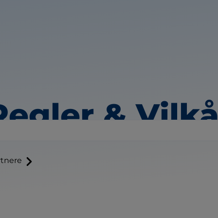
Regler & Vilkå
tnere