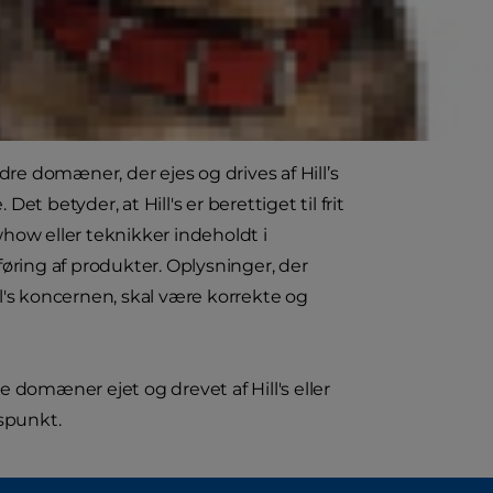
ger i henhold til sin Privatlivspolitik,
dre domæner, der ejes og drives af Hill’s
Det betyder, at Hill's er berettiget til frit
owhow eller teknikker indeholdt i
øring af produkter. Oplysninger, der
ill's koncernen, skal være korrekte og
re domæner ejet og drevet af Hill's eller
dspunkt.