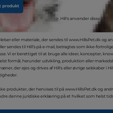
t produkt
r med dit frivillige samtykke. Hill's anvender disse oplysnin
lser eller materiale, der sendes til www.HillsPet.dk og an
ler sendes til Hill’s på e-mail, betragtes som ikke-fortrolige. 
se. Vi er berettiget til at bruge alle ideer, koncepter, kn
elst formål, herunder udvikling, produktion eller markedsf
er, der ejes og drives af Hill's eller øvrige selskaber i H
tigheder.
trække produkter, der henvises til på www.HillsPet.dk og and
ndre denne juridiske erklæring på et hvilket som helst ti