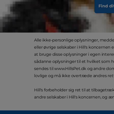
tage ansvaret for.
Find di
Hill's indsamler kun personlige oplysninge
som er beskrevet nedenfor.
Alle ikke-personlige oplysninger, meddele
eller øvrige selskaber i Hill's koncernen el
at bruge disse oplysninger i egen interes
sådanne oplysninger til et hvilket som h
sendes til www.HillsPet.dk og andre domæn
lovlige og må ikke overtræde andres ret
Hill's forbeholder sig ret til at tilbage
andre selskaber i Hill's koncernen, og æ