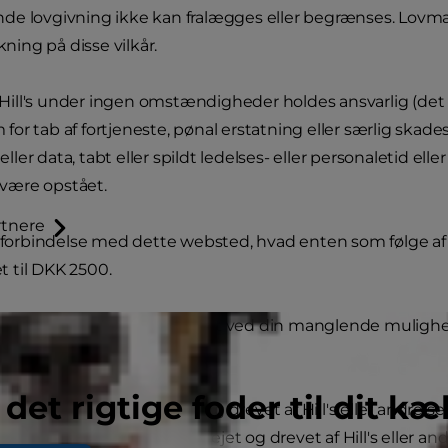
ende lovgivning ikke kan fralægges eller begrænses. Lovmæ
ning på disse vilkår.
 Hill's under ingen omstændigheder holdes ansvarlig (det
for tab af fortjeneste, pønal erstatning eller særlig skades
ler data, tabt eller spildt ledelses- eller personaletid elle
 være opstået.
tnere
ig i forbindelse med dette websted, hvad enten som følge 
t til DKK 2500.
ing under nogen form opstået ved din manglende mulighed fo
på webstedet.
 det rigtige foder til dit kæ
, og andre domæner ejet og drevet af Hill's eller andre selsk
Pet.dk og andre domæner, ejet og drevet af Hill's eller andr