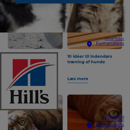
Find foder
Forhandlere
"Hvorfor er min hun
10 idéer til indendørs
forstoppet?" og andre
træning af hunde
mave-tarmspørgsmål
Læs mere
Læs mere
Tilmeld dig
Find foder
Forhandlere