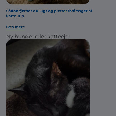
Sådan fjerner du lugt og pletter forårsaget af
katteurin
Læs mere
Ny hunde- eller katteejer