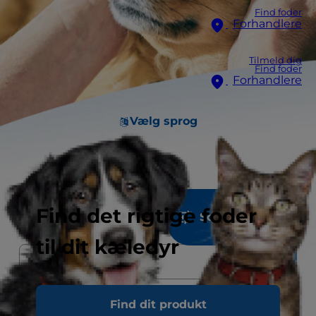
Find foder
Forhandlere
Tilmeld dig
Find foder
Forhandlere
Vælg sprog
521
resultater
Find det rigtige foder
Sorter & Filtrer
til dit kæledyr
Find dit produkt