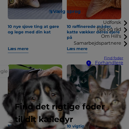
Vælg sprog
Udforsk
10 nye sjove ting at gøre
10 raffinerede måder,
Tips og råd
og lege med din kat
katte vækker deres ejere
Om Hill's
på
Samarbejdspartnere
Læs mere
Læs mere
Find foder
Forhandlere
ggle
Find det rigtige foder
til dit kæledyr
10 råd til, hvordan du
10 vigtige sundhedstips