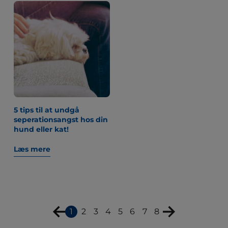
5 tips til at undgå
seperationsangst hos din
hund eller kat!
Læs mere
1
2
3
4
5
6
7
8