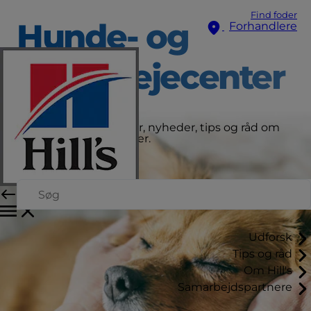
Find foder
Hunde- og
Forhandlere
katteplejecenter
Få de seneste historier, nyheder, tips og råd om
hunde og katte lige her.
Udforsk
Tips og råd
Om Hill's
Samarbejdspartnere