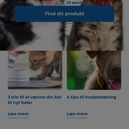
forbereder dig på at
til senior katte
adoptere en hund
Find dit produkt
Læs mere
Læs mere
3 trin til at vænne din kat
4 tips til hvalpetræning
til nyt foder
Læs mere
Læs mere