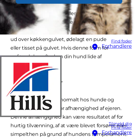
Du efterlader din hund alene i knap tyve
minutter, mens du er ude og handle, og når du
kommer tilbage, har den tømt skraldespanden
ud over køkkengulvet, ødelagt en pude
Find foder
Forhandlere
eller tisset på gulvet. Hvis denne form for
opførsel sker ofte, kan din hund lide af
separationsangst.
Afhængighed af ejer
Separationsangst er normalt hos hunde og
skyldes som regel stor afhængighed af ejeren.
Denne afhængighed kan være resultatet af for
Tilmeld dig
hurtig tilvænning, af at være blevet forsømt eller
Find foder
Forhandlere
simpelthen på grund af hundens temperament.