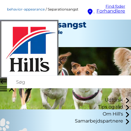
Find foder
behavior-appearance
Separationsangst
Forhandlere
Separationsangst
Adfærd og udseende
Personale Forfatter
Udforsk
Tips og råd
Om Hill's
Samarbejdspartnere