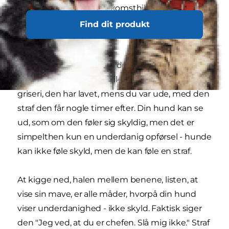
også en overdreven velkomsthilsen.
Find dit produkt
Straf er ikke svaret
Det sidste, du skal gøre i denne situation, er at
straffe din hund. Den vil ikke kunne forbinde det
griseri, den har lavet, mens du var ude, med den
straf den får nogle timer efter. Din hund kan se
ud, som om den føler sig skyldig, men det er
simpelthen kun en underdanig opførsel - hunde
kan ikke føle skyld, men de kan føle en straf.
At kigge ned, halen mellem benene, listen, at
vise sin mave, er alle måder, hvorpå din hund
viser underdanighed - ikke skyld. Faktisk siger
den "Jeg ved, at du er chefen. Slå mig ikke." Straf