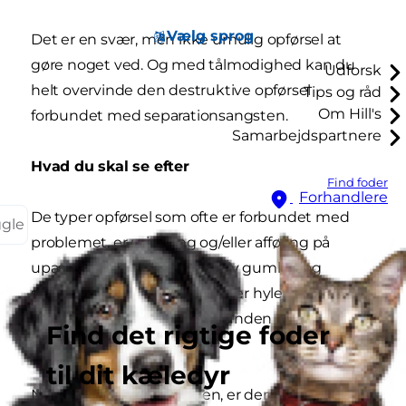
Vælg sprog
Det er en svær, men ikke umulig opførsel at
gøre noget ved. Og med tålmodighed kan du
Udforsk
helt overvinde den destruktive opførsel
Tips og råd
Om Hill's
forbundet med separationsangsten.
Samarbejdspartnere
Hvad du skal se efter
Find foder
Forhandlere
De typer opførsel som ofte er forbundet med
ggle
problemet, er urinering og/eller afføring på
upassende steder, destruktiv gumlen og
skraben, overdreven gøen eller hylen, mindre
appetit eller tørst samt at hunden bider eller
Find det rigtige foder
slikker sig selv.
til dit kæledyr
Når du kommer hjem igen, er der som regel