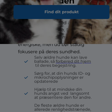
Inden for den
første uge:
Find dit produkt
Ældre hunde får med alderen
brug for anden pleje. De vil
sandsynligvis være mindre
energiske, men du bør stadig
fokusere på deres sundhed.
Selv ældre hunde kan lave
ballade, så
forbered dit hjem
til deres begejstring.
Sørg for, at din hunds ID- og
mikrochipoplysninger er
opdaterede
Hjælp til at mindske din
hunds angst ved
langsomt
at præsentere den for andre.
De fleste ældre hunde er
allerede renlighedstrænede,