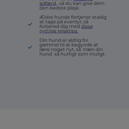
adfærd,
så du kan give dem
den bedste pleje.
Ældre hunde fortjener stadig
at tage på eventyr, så
forbered dig med
disse
nyttige rejsetips.
Din hund er aldrig for
gammel til at begynde at
lære noget nyt, så
træn din
hund
så hurtigt som muligt.