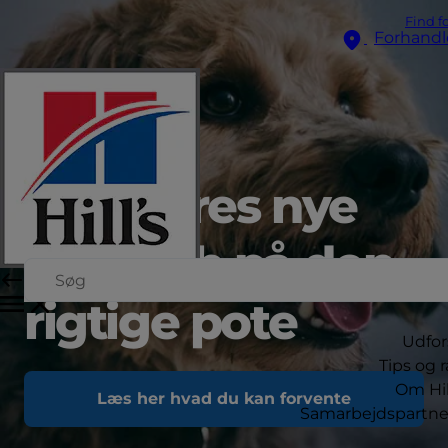
Find f
Forhandl
Start jeres nye
venskab på den
rigtige pote
Udfor
Tips og 
Om Hil
Læs her hvad du kan forvente
Samarbejdspartne