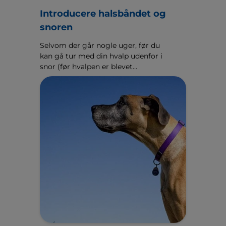
Introducere halsbåndet og
snoren
Selvom der går nogle uger, før du
kan gå tur med din hvalp udenfor i
snor (før hvalpen er blevet
vaccineret, bør du bære den for at
undgå risikoen for infektion), kan
du vænne den til at gå med
halsbånd, efter at den har fået et
par dage til at falde til i sit nye
hjem.