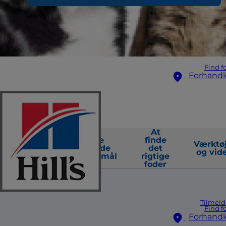
Find f
Forhandl
At
Hvad du
Ofte
finde
Værktø
kan
stillede
det
og vid
forvente
spørgsmål
rigtige
foder
Tilmeld
Find f
Forhandl