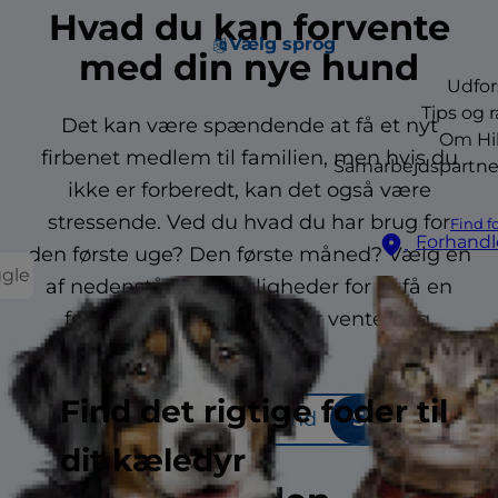
Hvad du kan forvente
Vælg sprog
med din nye hund
Udfor
Tips og 
Det kan være spændende at få et nyt
Om Hil
firbenet medlem til familien, men hvis du
Samarbejdspartne
ikke er forberedt, kan det også være
stressende. Ved du hvad du har brug for
Find f
Forhandl
den første uge? Den første måned? Vælg en
ggle
af nedenstående muligheder for at få en
fornemmelse af, hvad der venter dig.
Find det rigtige foder til
Hvalp
Voksen hund
Senior hund (
dit kæledyr