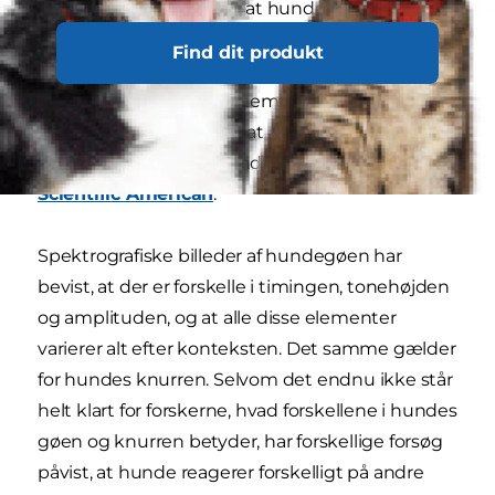
Førhen troede biologer, at hundes gøen ikke
ændrede sig, uanset af hvad de ville fortælle os.
Find dit produkt
Ny forskning i hundens biologi viser imidlertid,
at hunde har elastiske stemmebånd, hvilket
giver dem mulighed for at ændre lyden af deres
gøen en smule for at ændre budskabet, skriver
Scientific American
.
Spektrografiske billeder af hundegøen har
bevist, at der er forskelle i timingen, tonehøjden
og amplituden, og at alle disse elementer
varierer alt efter konteksten. Det samme gælder
for hundes knurren. Selvom det endnu ikke står
helt klart for forskerne, hvad forskellene i hundes
gøen og knurren betyder, har forskellige forsøg
påvist, at hunde reagerer forskelligt på andre