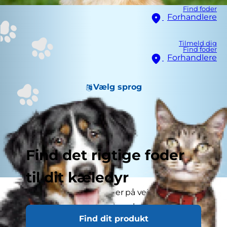
Find foder
Forhandlere
Tilmeld dig
Find foder
Forhandlere
Vælg sprog
Find det rigtige foder
til dit kæledyr
Viden om hundeadfærd er på vej frem i takt
med at flere og flere forskere bruger tid og
Find dit produkt
ressourcer på at forstå, hvordan vores bedste