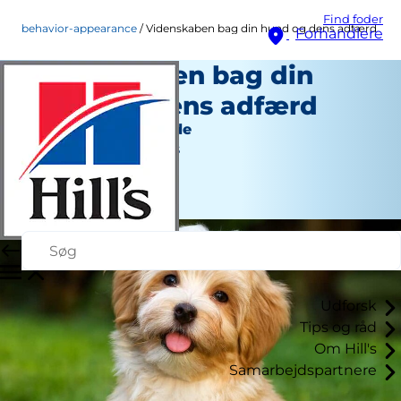
Find foder
behavior-appearance
Videnskaben bag din hund og dens adfærd
Forhandlere
Videnskaben bag din
hund og dens adfærd
Adfærd og udseende
Jean Marie Bauhaus
|
Januar 20, 2022
Udforsk
Tips og råd
Om Hill's
Samarbejdspartnere