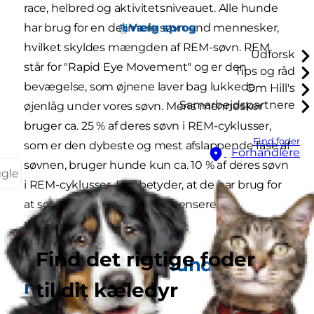
race, helbred og aktivitetsniveauet. Alle hunde
Vælg sprog
har brug for en del mere søvn end mennesker,
hvilket skyldes mængden af REM-søvn. REM
Udforsk
står for "Rapid Eye Movement" og er den
Tips og råd
bevægelse, som øjnene laver bag lukkede
Om Hill's
Samarbejdspartnere
øjenlåg under vores søvn. Mens mennesker
bruger ca. 25 % af deres søvn i REM-cyklusser,
Find foder
som er den dybeste og mest afslappende fase af
Forhandlere
søvnen, bruger hunde kun ca. 10 % af deres søvn
ggle
i REM-cyklusser. Det betyder, at de har brug for
at sove længere for at kompensere for
ubalancen.
Find det rigtige foder
Hvad fortæller hunde os,
når de gøer?
til dit kæledyr