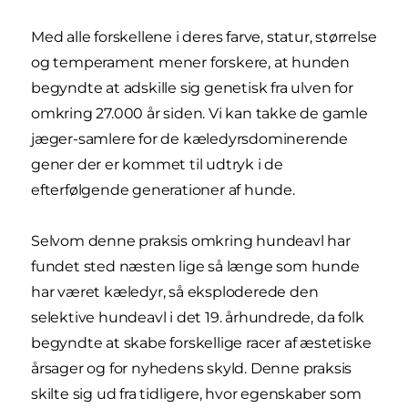
Med alle forskellene i deres farve, statur, størrelse
og temperament mener forskere, at hunden
begyndte at adskille sig genetisk fra ulven for
omkring 27.000 år siden. Vi kan takke de gamle
jæger-samlere for de kæledyrsdominerende
gener der er kommet til udtryk i de
efterfølgende generationer af hunde.
Selvom denne praksis omkring hundeavl har
fundet sted næsten lige så længe som hunde
har været kæledyr, så eksploderede den
selektive hundeavl i det 19. århundrede, da folk
begyndte at skabe forskellige racer af æstetiske
årsager og for nyhedens skyld. Denne praksis
skilte sig ud fra tidligere, hvor egenskaber som