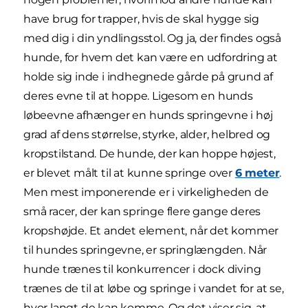
have brug for trapper, hvis de skal hygge sig
med dig i din yndlingsstol. Og ja, der findes også
hunde, for hvem det kan være en udfordring at
holde sig inde i indhegnede gårde på grund af
deres evne til at hoppe. Ligesom en hunds
løbeevne afhænger en hunds springevne i høj
grad af dens størrelse, styrke, alder, helbred og
kropstilstand. De hunde, der kan hoppe højest,
er blevet målt til at kunne springe over
6 meter
.
Men mest imponerende er i virkeligheden de
små racer, der kan springe flere gange deres
kropshøjde. Et andet element, når det kommer
til hundes springevne, er springlængden. Når
hunde trænes til konkurrencer i dock diving
trænes de til at løbe og springe i vandet for at se,
hvor langt de kan komme. Og det viser sig, at