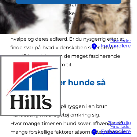
venner har udviklet sig til at blive så tæt
forbundet med mennesker. Lige fra
hundebiologien til hundepsykologien har vi fået
en forståelse, som er større end nogensinde om
hvalpe og deres adfærd. Er du nysgerrig efter at
Find foder
Forhandlere
finde svar på, hvad videnskaben siger om din
hund? Læs videre om de meget fascinerende
ting, vi har fundet frem til.
Hvorfor sover hunde så
meget?
Tilmeld dig
Hvor mange timer en hund sover, afhænger af
Find foder
Forhandlere
mange forskellige faktorer såsom alder, størrelse,