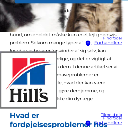
Maveproblemer hos hunde er ret almindelige,
og stort set alle hundeejere har oplevet den ene
eller anden form for fordøjelsesbesvær hos deres
hund, om end det måske kun er et lejlighedsvis
Find foder
problem. Selvom mange typer af
Forhandlere
fordøjelsesbesvær forsvinder af sig selv, kan
nogle være mere alvorlige, og det er vigtigt at
kunne skelne mellem dem. I denne artikel ser vi
nærmere på, hvorfor maveproblemer er
almindelige hos hunde, hvad der kan være
årsagen, hvad du kan gøre derhjemme, og
hvornår du bør kontakte din dyrlæge.
Hvad er
Tilmeld dig
Find foder
fordøjelsesproblemer hos
Forhandlere