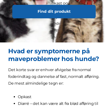
næsten alt, herunder opkast og afføring, uanset
om det er deres eget eller andre dyrs. Læg dertil
Find dit produkt
al den mad, hunde kan stjæle fra bordplader,
skraldespande, ubevogtede sofaborde og børn,
så er det ikke svært at forstå, hvorfor deres
maver nogle gange kan være i oprør.
Hvad er symptomerne på
maveproblemer hos hunde?
Det korte svar er enhver afvigelse fra normal
foderindtag og dannelse af fast, normalt afføring.
De mest almindelige tegn er:
Opkast
Diarré – det kan være alt fra blød afføring til