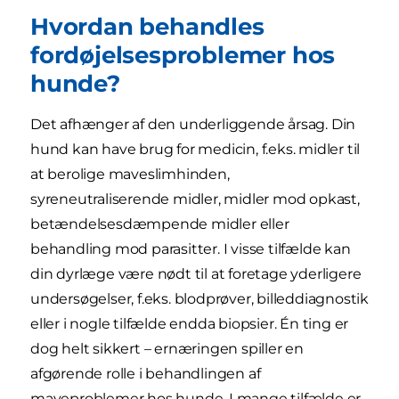
Hvordan behandles
fordøjelsesproblemer hos
hunde?
Det afhænger af den underliggende årsag. Din
hund kan have brug for medicin, f.eks. midler til
at berolige maveslimhinden,
syreneutraliserende midler, midler mod opkast,
betændelsesdæmpende midler eller
behandling mod parasitter. I visse tilfælde kan
din dyrlæge være nødt til at foretage yderligere
undersøgelser, f.eks. blodprøver, billeddiagnostik
eller i nogle tilfælde endda biopsier. Én ting er
dog helt sikkert – ernæringen spiller en
afgørende rolle i behandlingen af
maveproblemer hos hunde. I mange tilfælde er