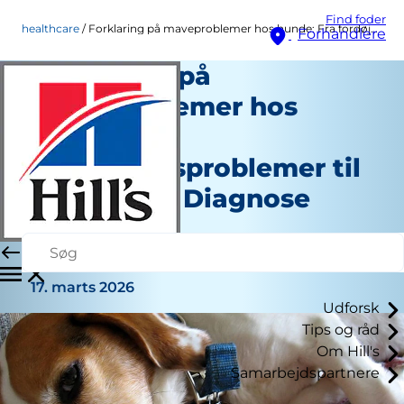
Find foder
healthcare
Forklaring på maveproblemer hos hunde: Fra fordøjelsesproblemer til dyrlægens diagnose
Forhandlere
Forklaring på
Maveproblemer hos
Hunde: Fra
Fordøjelsesproblemer til
Dyrlægens Diagnose
Healthcare
Staff Author
|
17. marts 2026
Udforsk
Tips og råd
Om Hill's
Samarbejdspartnere