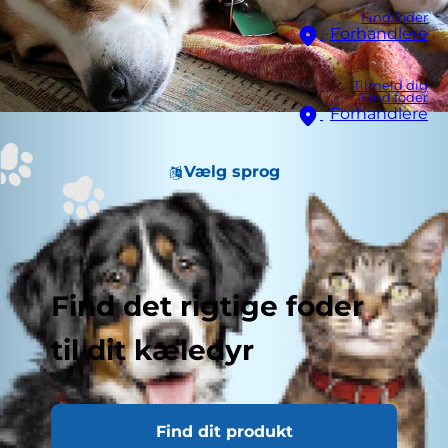
Find foder
Forhandlere
Tilmeld dig
Find foder
Forhandlere
Vælg sprog
Find det rigtige foder
til dit kæledyr
Find dit produkt