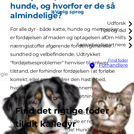
hunde, og hvorfor er de så
Vælg sprog
almindelige?
Udforsk
For alle dyr - både katte, hunde og mennesker -
Tips og råd
er fordøjelsen af maden og optagelsen af
Om Hill's
Samarbejdspartnere
næringsstoffer afgørende for den generelle
sundhed og velbefindende. Udtrykket
Find foder
"fordøjelsesproblemer" henviser til enhver
Forhandlere
tilstand, der forhindrer fordøjelsen i at forløbe
ggle
korrekt, eller som ændrer den hastighed,
hvormed maden passerer gennem
fordøjelseskanalen – i begge retninger.
Find det rigtige foder
Hunde er særligt tilbøjelige til at udvikle
fordøjelsesproblemer, fordi de er rigtig gode til
til dit kæledyr
at spise ting, de ikke burde! Hunde spiser