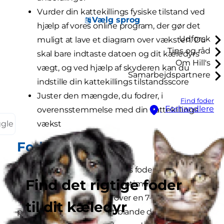
Vurder din kattekillings fysiske tilstand ved
Vælg sprog
hjælp af vores online program, der gør det
Udforsk
muligt at lave et diagram over væksten. Du
Tips og råd
skal bare indtaste datoen og dit kæledyrs
Om Hill's
vægt, og ved hjælp af skyderen kan du
Samarbejdspartnere
indstille din kattekillings tilstandsscore
Juster den mængde, du fodrer, i
Find foder
Forhandlere
overensstemmelse med din kattekillings
ggle
vækst
Foderskift
Hvis du skifter kattekillingens foder til Hill's
Find det rigtige foder
Science Plan Feline Adult Optimal Care, skal du
introducere det gradvist over en 7-dages
til dit kæledyr
periode. Det gøres ved at blande din