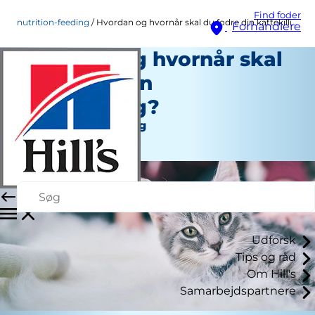
Find foder
nutrition-feeding
Hvordan og hvornår skal du fodre din kattekilling?
Forhandlere
Hvordan og hvornår skal
du fodre din
kattekilling?
Ernæring og fodring
Personale Forfatter
Udforsk
Tips og råd
Om Hill's
Samarbejdspartnere