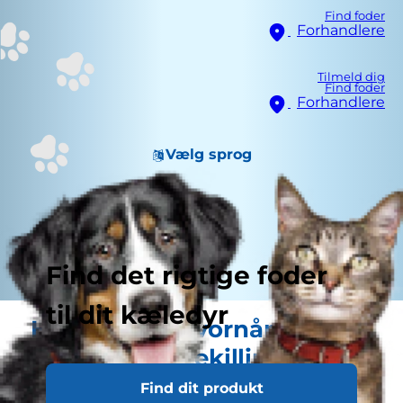
Find foder
Forhandlere
Tilmeld dig
Find foder
Forhandlere
Vælg sprog
Find det rigtige foder
til dit kæledyr
Hvordan og hvornår skal du
fodre din kattekilling?
Find dit produkt
Det er vigtigt at fodre kattekillingen den rigtige