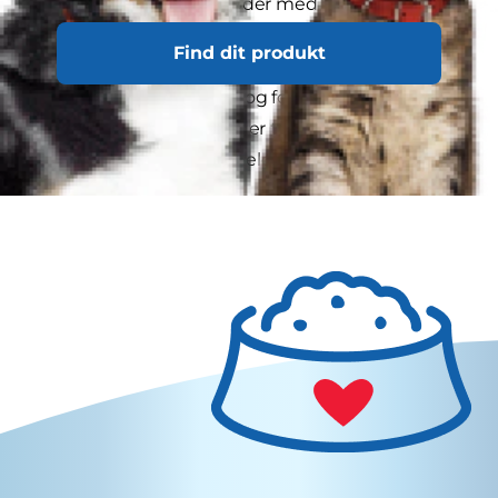
kattekillings tidligere foder med stigende
mængder af det nye foder, indtil der kun fodres
Find dit produkt
med Science Plan. Derefter vil hun helt og fuldt
kunne nyde smagen af og fordelene ved den
enestående ernæring, der tilbydes af Science
Plan Kitten Healthy Development.