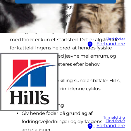
mængde foder med de rigtige intervaller, men
det kan være svært - foderkravene varierer
meget fra den ene killing til den anden.
Fodringsvejledningerne på dåsen eller posen
Find foder
med foder er kun et startsted. Det er afgørende
Forhandlere
for kattekillingens helbred, at hendes fysiske
tilstand overvåges med jævne mellemrum, og
at fodermængden justeres efter behov.
For at holde din kattekilling sund anbefaler Hill's,
at du følger de enkle trin i denne cyklus:
Vej din kattekilling
Giv hende foder på grundlag af
Tilmeld dig
Find foder
fodringsvejledninger og dyrlægens
Forhandlere
anbefalinger