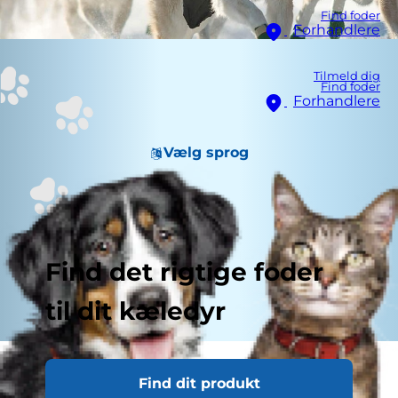
Find foder
Forhandlere
Tilmeld dig
Find foder
Forhandlere
Vælg sprog
Find det rigtige foder
til dit kæledyr
Når vejret bliver køligt, vælger nogle mennesker
Find dit produkt
at rulle sig sammen på sofaen, med et varmt