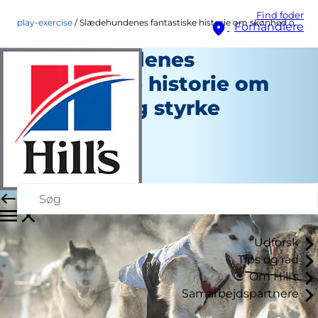
Find foder
play-exercise
Slædehundenes fantastiske historie om skønhed og styrke
Forhandlere
Slædehundenes
fantastiske historie om
skønhed og styrke
Leg og motion
Christine O'Brien
|
Januar 11, 2017
Udforsk
Tips og råd
Om Hill's
Samarbejdspartnere