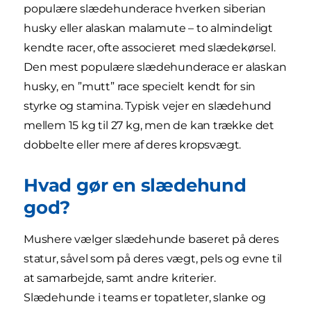
populære slædehunderace hverken siberian
husky eller alaskan malamute – to almindeligt
kendte racer, ofte associeret med slædekørsel.
Den mest populære slædehunderace er alaskan
husky, en ”mutt” race specielt kendt for sin
styrke og stamina. Typisk vejer en slædehund
mellem 15 kg til 27 kg, men de kan trække det
dobbelte eller mere af deres kropsvægt.
Hvad gør en slædehund
god?
Mushere vælger slædehunde baseret på deres
statur, såvel som på deres vægt, pels og evne til
at samarbejde, samt andre kriterier.
Slædehunde i teams er topatleter, slanke og