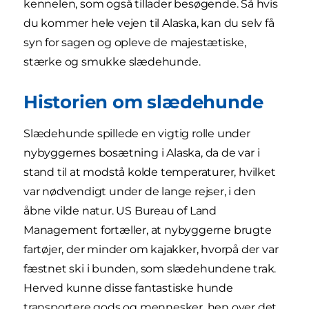
kennelen, som også tillader besøgende. Så hvis
du kommer hele vejen til Alaska, kan du selv få
syn for sagen og opleve de majestætiske,
stærke og smukke slædehunde.
Historien om slædehunde
Slædehunde spillede en vigtig rolle under
nybyggernes bosætning i Alaska, da de var i
stand til at modstå kolde temperaturer, hvilket
var nødvendigt under de lange rejser, i den
åbne vilde natur. US Bureau of Land
Management fortæller, at nybyggerne brugte
fartøjer, der minder om kajakker, hvorpå der var
fæstnet ski i bunden, som slædehundene trak.
Herved kunne disse fantastiske hunde
transportere gods og mennesker, hen over det