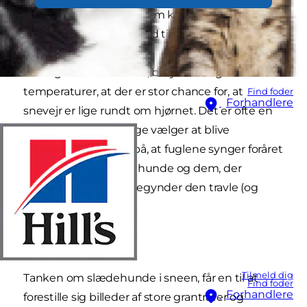
uldtæppe og en kop varm kakao. Men for
slædehundene er det tid til at komme afsted!
I mange dele af verden, betyder køligere
temperaturer, at der er stor chance for, at
Find foder
Forhandlere
snevejr er lige rundt om hjørnet. Det er ofte en
tid på året, hvor mange vælger at blive
indendøre og vente på, at fuglene synger foråret
i gang. Men for slædehunde og dem, der
arbejder med dem, begynder den travle (og
sjove!) sæson.
Mush!
Tilmeld dig
Tanken om slædehunde i sneen, får en til at
Find foder
Forhandlere
forestille sig billeder af store grantræer og