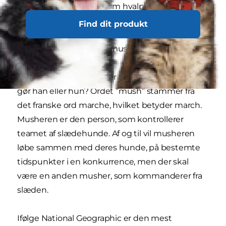
starter deres træning som hvalpe og når de er
blevet unge hunde, løber de med ældre hunde,
Find dit produkt
for at udvikle deres sociale egenskaber og lære
kommandoer fra deres musher, fortæller PetMD.
Og hvad er så en musher helt præcist og hvad
gør han eller hun? Ordet ”mush” stammer fra
det franske ord marche, hvilket betyder march.
Musheren er den person, som kontrollerer
teamet af slædehunde. Af og til vil musheren
løbe sammen med deres hunde, på bestemte
tidspunkter i en konkurrence, men der skal
være en anden musher, som kommanderer fra
slæden.
Ifølge National Geographic er den mest