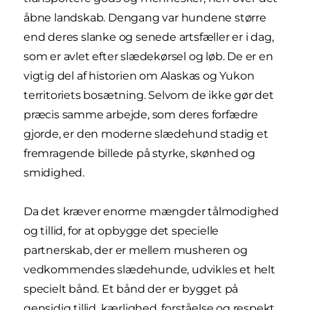
åbne landskab. Dengang var hundene større
end deres slanke og senede artsfæller er i dag,
som er avlet efter slædekørsel og løb. De er en
vigtig del af historien om Alaskas og Yukon
territoriets bosætning. Selvom de ikke gør det
præcis samme arbejde, som deres forfædre
gjorde, er den moderne slædehund stadig et
fremragende billede på styrke, skønhed og
smidighed.
Da det kræver enorme mængder tålmodighed
og tillid, for at opbygge det specielle
partnerskab, der er mellem musheren og
vedkommendes slædehunde, udvikles et helt
specielt bånd. Et bånd der er bygget på
gensidig tillid, kærlighed, forståelse og respekt.