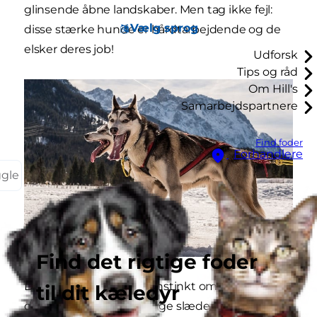
glinsende åbne landskaber. Men tag ikke fejl:
Vælg sprog
disse stærke hunde er hårdtarbejdende og de
elsker deres job!
Udforsk
Tips og råd
Om Hill's
Samarbejdspartnere
Find foder
Forhandlere
ggle
Find det rigtige foder
De følger nemlig deres instinkt om at løbe lange
til dit kæledyr
distancer og trække tunge slæder med last. De