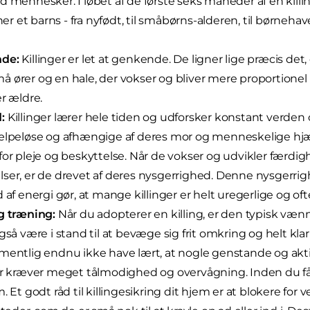
d mennesker. I løbet af de første seks måneder af en killi
gner et barns - fra nyfødt, til småbørns-alderen, til børnehav
de:
Killinger er let at genkende. De ligner lige præcis det
 ører og en hale, der vokser og bliver mere proportion
er ældre.
:
Killinger lærer hele tiden og udforsker konstant verde
ælpeløse og afhængige af deres mor og menneskelige hjæl
for pleje og beskyttelse. Når de vokser og udvikler færdig
ser, er de drevet af deres nysgerrighed. Denne nysgerri
 af energi gør, at mange killinger er helt uregerlige og ofte 
g træning:
Når du adopterer en killing, er den typisk vænne
gså være i stand til at bevæge sig frit omkring og helt klar 
mentlig endnu ikke have lært, at nogle genstande og akti
er kræver meget tålmodighed og overvågning. Inden du får e
m. Et godt råd til killingesikring dit hjem er at blokere for