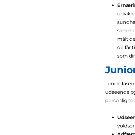
Ernæri
udvikle
sundhed
sammens
måltide
de får 
som din
Junior
Junior-fasen
udseende og 
personlighe
Udseen
voldsom
Adfærd