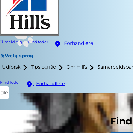
Tilmeld dig
Find foder
Forhandlere
Vælg sprog
Udforsk
Tips og råd
Om Hill's
Samarbejdspar
Find foder
Forhandlere
ggle
Find
Når man tænke