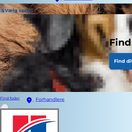
Vælg sprog
Find
Find di
Find foder
Forhandlere