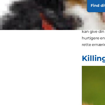
voksenaldere
Find di
samme, når d
at høre, at k
forskellige k
kan give din 
hurtigere end
rette ernæri
Killin