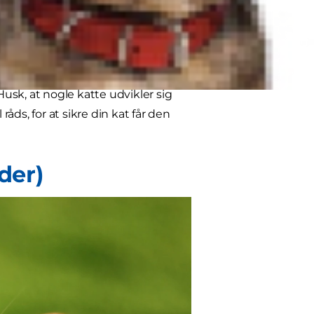
, at katteplejen vil være den
af dem, vil du blive overrasket over
e livsfaser, som alle har
n livsfase din kat er i, og hvordan du
Husk, at nogle katte udvikler sig
råds, for at sikre din kat får den
der)