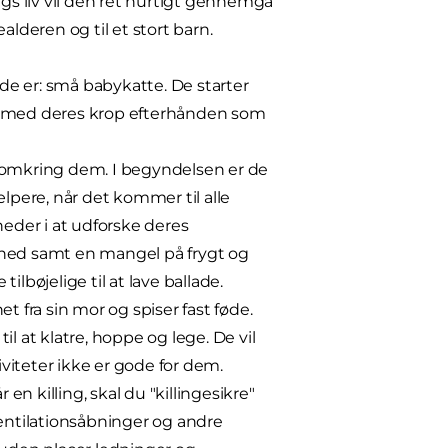
ngs liv vil den ret hurtigt gennemgå
ealderen og til et stort barn.
, de er: små babykatte. De starter
el med deres krop efterhånden som
n omkring dem. I begyndelsen er de
pere, når det kommer til alle
heder i at udforske deres
ghed samt en mangel på frygt og
tilbøjelige til at lave ballade.
t fra sin mor og spiser fast føde.
til at klatre, hoppe og lege. De vil
viteter ikke er gode for dem.
n killing, skal du "killingesikre"
 ventilationsåbninger og andre