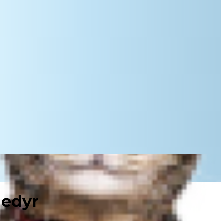
ledyr
tro, at der er: killingetiden,