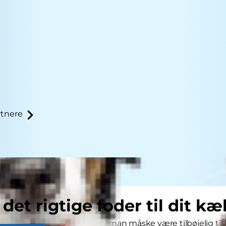
tnere
 det rigtige foder til dit kæ
r over kattes livsfaser, vil man måske være tilbøjelig til at 