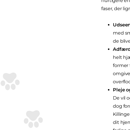
hurtigere en
faser, der li
Udseen
med små
de bliv
Adfærd
helt hj
former 
omgivel
overflod
Pleje o
De vil o
dog for
Killing
dit hje