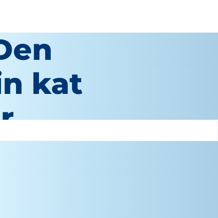
 Den
in kat
r