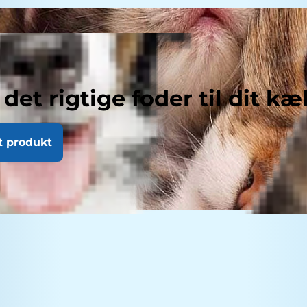
 det rigtige foder til dit kæ
t produkt