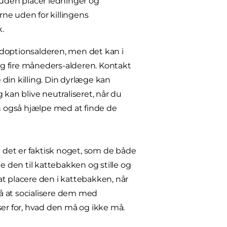
Desuden placer ledninger og
erne uden for killingens
.
 adoptionsalderen, men det kan i
g fire måneders-alderen. Kontakt
e din killing. Din dyrlæge kan
g kan blive neutraliseret, når du
n også hjælpe med at finde de
n det er faktisk noget, som de både
e den til kattebakken og stille og
t placere den i kattebakken, når
på at socialisere dem med
r for, hvad den må og ikke må.