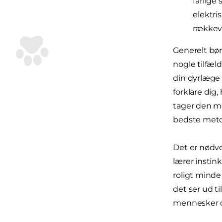
farlige
elektri
rækkevi
Generelt bør
nogle tilfæl
din dyrlæge f
forklare dig,
tager den m
bedste metod
Det er nødve
lærer instin
roligt minde
det ser ud t
mennesker o