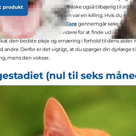
n og senioralderen. Man er måske også tilbøjelig til at tro
t produkt
en bliver voksen, som da den var en killing. Hvis du er én 
atte ifølge
International CatCare
gennemgår seks forskellig
rav til pleje og fodring. Læs videre for at finde ud af, hvilke
kat den bedste pleje og ernæring i forhold til dens alder. 
 andre. Derfor er det vigtigt, at du spørger din dyrlæge til 
ng, mens den vokser.
gestadiet (nul til seks måne