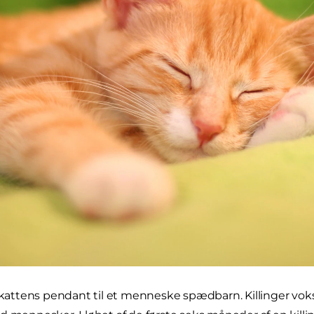
r kattens pendant til et menneske spædbarn. Killinger vo