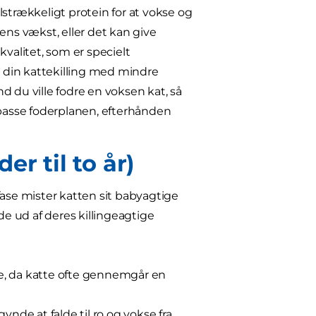
ilstrækkeligt protein for at vokse og
ens vækst, eller det kan give
kvalitet, som er specielt
 din kattekilling med mindre
nd du ville fodre en voksen kat, så
tilpasse foderplanen, efterhånden
r til to år)
fase mister katten sit babyagtige
e ud af deres killingeagtige
se, da katte ofte gennemgår en
ynde at falde til ro og vokse fra