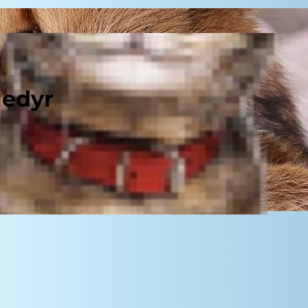
ledyr