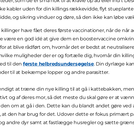
 steder, som de er små nok til at kravle op ad eller ind i. 
ske kabler uden for din killings rækkevidde, flyt stueplant
dde, og sikring vinduer og døre, så den ikke kan løbe væk
 killinger have fået deres første vaccinationer, når de når
de være en god idé at give dem en boostervaccine omkrin
or at blive rådført om, hvornår det er bedst at neutraliser
 hvilke muligheder der er og fortælle dig, hvornår din killin
ed til den
første helbredsundersøgelse
. Din dyrlæge ka
er til at bekæmpe lopper og andre parasitter.
ndigt at træne din nye killing til at gå i kattebakken, me
ktivt og af deres mor, så det meste du skal gøre er at vænn
 den om at gå i den. Dette kan du blandt andet gøre ved a
il, at den har brug for det. Udover dette er fokus primært 
g andre dyr samt at fastlægge husregler og sætte grænse