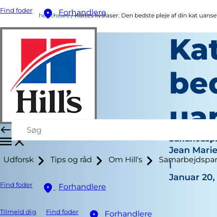
Find foder
Forhandlere
healthcare
Kattes livsfaser: Den bedste pleje af din kat uanse
Kat
bed
ua
Sundhedspl
Jean Mari
Udforsk
Tips og råd
Om Hill's
Samarbejdspar
|
Januar 20,
Find foder
Forhandlere
Tilmeld dig
Find foder
Forhandlere