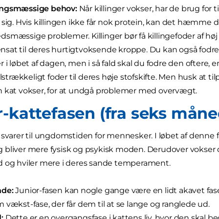
ngsmæssige behov:
Når killinger vokser, har de brug for t
 sig. Hvis killingen ikke får nok protein, kan det hæmme d
smæssige problemer. Killinger bør få killingefoder af høj 
at til deres hurtigtvoksende kroppe. Du kan også fodre
r i løbet af dagen, men i så fald skal du fodre den oftere, e
tilstrækkeligt foder til deres høje stofskifte. Men husk at 
 kat vokser, for at undgå problemer med overvægt.
-kattefasen (fra seks månede
 svarer til ungdomstiden for mennesker. I løbet af denne 
bliver mere fysisk og psykisk moden. Derudover vokser d
d og hviler mere i deres sande temperament.
de:
Junior-fasen kan nogle gange være en lidt akavet fa
 vækst-fase, der får dem til at se lange og ranglede ud.
:
Dette er en overgangsfase i kattens liv, hvor den skal beg