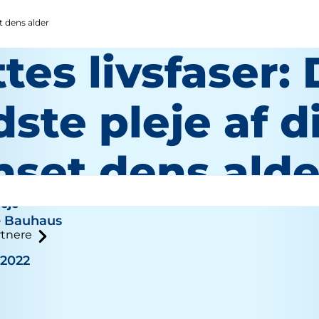
t dens alder
tes livsfaser:
ste pleje af d
nset dens alde
eje
e Bauhaus
tnere
 2022