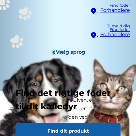
Find foder
Forhandlere
Tilmeld dig
Find foder
Forhandlere
Vælg sprog
Find det rigtige foder
Din hund nedstammer fra ulven, en nobel jæger
til dit kæledyr
og et rovdyr. Du giver den foder af bedst mulig
kvalitet, så hvorfor bliver den ved med at spise
græs?
Find dit produkt