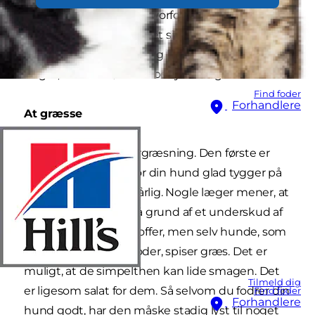
Ingen er helt sikre på, hvorfor hunde spiser græs,
men dyreeksperter er ret sikre på, at det bare er
normal rovdyropførsel, og bestemt ikke er
noget, man behøver at bekymre sig om.
Find foder
Forhandlere
At græsse
Der er to typer rovdyrgræsning. Den første er
simpel græsning, hvor din hund glad tygger på
græs og ikke bliver dårlig. Nogle læger mener, at
hunde spiser græs på grund af et underskud af
bestemte næringsstoffer, men selv hunde, som
får et velbalanceret foder, spiser græs. Det er
muligt, at de simpelthen kan lide smagen. Det
Tilmeld dig
er ligesom salat for dem. Så selvom du fodrer din
Find foder
Forhandlere
hund godt, har den måske stadig lyst til noget