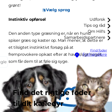
grønt!
Vælg sprog
Instinktiv opførsel
Udforsk
Tips og råd
Om Hill's
Den anden type græsning er, når en hund
Samarbejdspartnere
spiser græs og kaster op. Man mener, at dette er
et tilsigtet instinktivt forsøg på at
Find foder
fremprovokere opkast efter at have slugt noget,
Forhandlere
som får dem til at føle sig syge.
ggle
Find det rigtige foder
til dit kæledyr