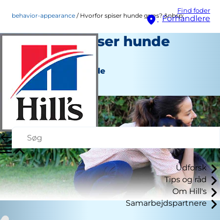
Find foder
behavior-appearance
Hvorfor spiser hunde græs? &nbsp;
Forhandlere
Hvorfor spiser hunde
græs?
Adfærd og udseende
Personale Forfatter
Udforsk
Tips og råd
Om Hill's
Samarbejdspartnere