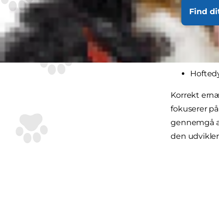
Osteoc
Find di
Normal
Ununit
Panoste
Normal
Hoftedy
Korrekt ernær
fokuserer på
gennemgå alle
den udvikler