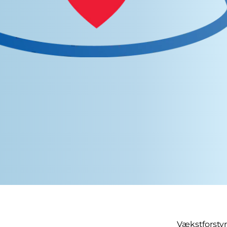
Vækstforstyr