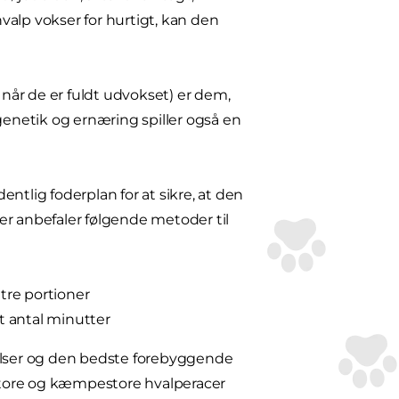
alp vokser for hurtigt, kan den
 når de er fuldt udvokset) er dem,
genetik og ernæring spiller også en
entlig foderplan for at sikre, at den
er anbefaler følgende metoder til
tre portioner
t antal minutter
lser og den bedste forebyggende
il store og kæmpestore hvalperacer