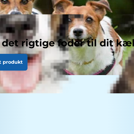
 det rigtige foder til dit kæ
t produkt