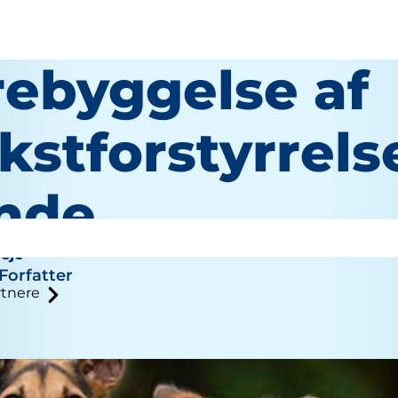
rebyggelse af
kstforstyrrels
nde
eje
Forfatter
tnere