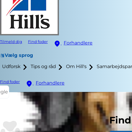
Tilmeld dig
Find foder
Forhandlere
Vælg sprog
Udforsk
Tips og råd
Om Hill's
Samarbejdspar
Find foder
Forhandlere
ggle
Relateret 
Find
Normal