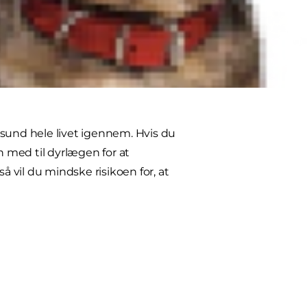
p sund hele livet igennem. Hvis du
n med til dyrlægen for at
å vil du mindske risikoen for, at