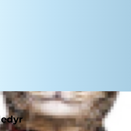
ledyr