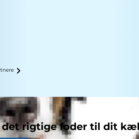
tnere
billedindhold
 det rigtige foder til dit kæ
 skulder