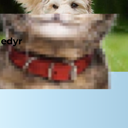
ledyr