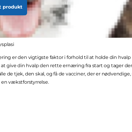
hondritis Dissecans (Ledmus)
t produkt
 albue
ed Anconeal Process
itis (vokseværk)
t hofteled
splasi
ing er den vigtigste faktor i forhold til at holde din hval
 at give din hvalp den rette ernæring fra start og tager de
 de tjek, den skal, og få de vacciner, der er nødvendige, s
 en vækstforstyrrelse.