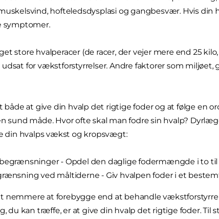
muskelsvind, hofteledsdysplasi og gangbesvær. Hvis din hv
se symptomer.
et store hvalperacer (de racer, der vejer mere end 25 kilo,
udsat for vækstforstyrrelser. Andre faktorer som miljøet, 
t både at give din hvalp det rigtige foder og at følge en ord
en sund måde. Hvor ofte skal man fodre sin hvalp? Dyrlæg
re din hvalps vækst og kropsvægt:
begrænsninger - Opdel den daglige fodermængde i to til 
rænsning ved måltiderne - Giv hvalpen foder i et bestem
t nemmere at forebygge end at behandle vækstforstyrre
g, du kan træffe, er at give din hvalp det rigtige foder. T