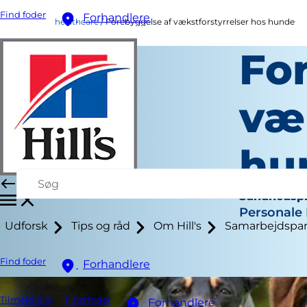
Find foder
Forhandlere
healthcare
Forebyggelse af vækstforstyrrelser hos hunde
Fo
væ
hu
Sundhedspl
Personale 
Udforsk
Tips og råd
Om Hill's
Samarbejdspar
Find foder
Forhandlere
Tilmeld dig
Find foder
Forhandlere