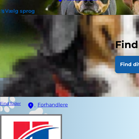
Vælg sprog
Find
Find di
Find foder
Forhandlere