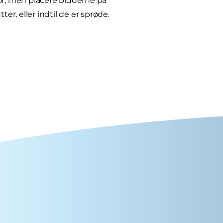
for, men placere bidderne på
r, eller indtil de er sprøde.