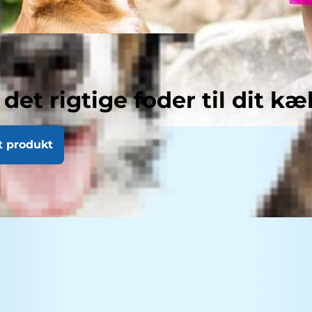
 det rigtige foder til dit kæ
t produkt