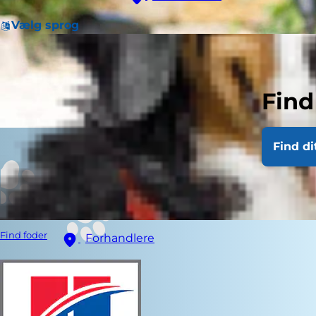
Vælg sprog
Find
Find di
Find foder
Forhandlere