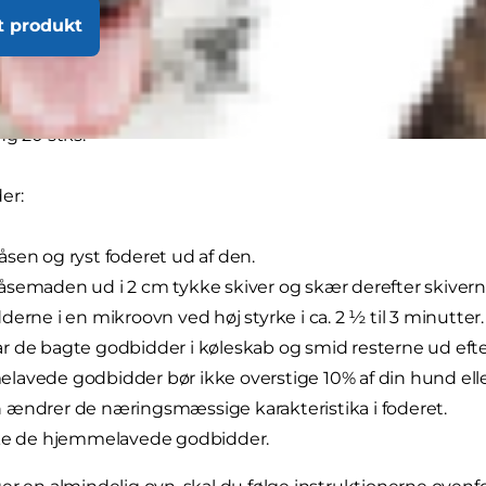
t produkt
ng 20 stks.
er:
sen og ryst foderet ud af den.
semaden ud i 2 cm tykke skiver og skær derefter skivern
derne i en mikroovn ved høj styrke i ca. 2 ½ til 3 minutter.
 de bagte godbidder i køleskab og smid resterne ud efte
avede godbidder bør ikke overstige 10% af din hund eller
ændrer de næringsmæssige karakteristika i foderet.
kke de hjemmelavede godbidder.