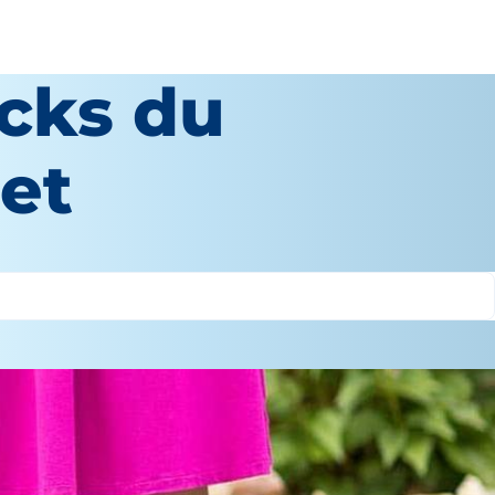
cks du
et