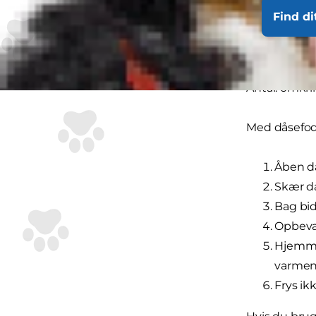
Find di
Antal: omkri
Med dåsefod
Åben då
Skær då
Bag bid
Opbevar
Hjemmel
varmen 
Frys i