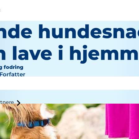
t
nde hundesna
n lave i hjemm
g fodring
Forfatter
tnere