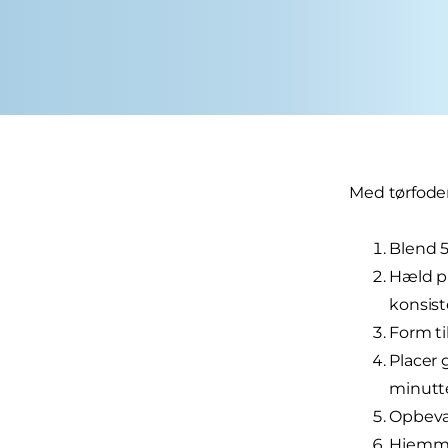
Med tørfoder
Blend 5 
Hæld pu
konsist
Form ti
Placer 
minutter
Opbevar
Hjemmel