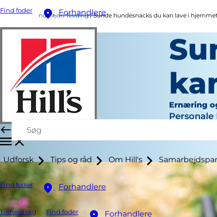
Find foder
Forhandlere
nutrition-feeding
Sunde hundesnacks du kan lave i hjemme
Su
ka
Ernæring o
Personale 
Udforsk
Tips og råd
Om Hill's
Samarbejdspar
Find foder
Forhandlere
Tilmeld dig
Find foder
Forhandlere