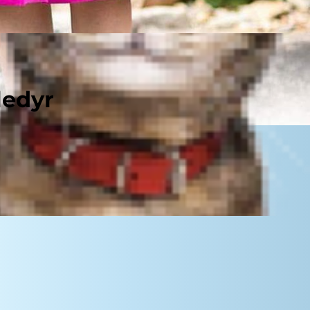
ledyr