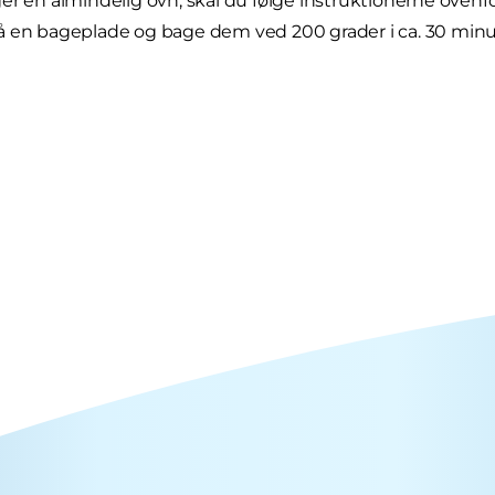
er en almindelig ovn, skal du følge instruktionerne oven
 en bageplade og bage dem ved 200 grader i ca. 30 minutte