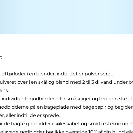
:
dl tørfoder i en blender, indtil det er pulveriseret.
lveret over i en skål og bland med 2 til 3 dl vand under om
ens.
l individuelle godbidder eller små kager og brug en ske til
godbidderne på en bageplade med bagepapir og bag dem i
, eller indtil de er sprøde.
 de bagte godbidder i køleskabet og smid resterne ud ef
avede godbidder bør ikke overstige 10% af din hund eller