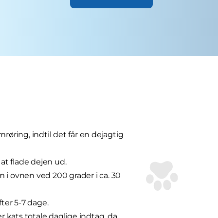
røring, indtil det får en dejagtig
 at flade dejen ud.
 ovnen ved 200 grader i ca. 30
ter 5-7 dage.
 kats totale daglige indtag, da