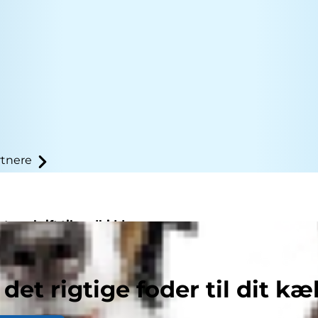
tnere
 opskrift til godbidder
 det rigtige foder til dit kæ