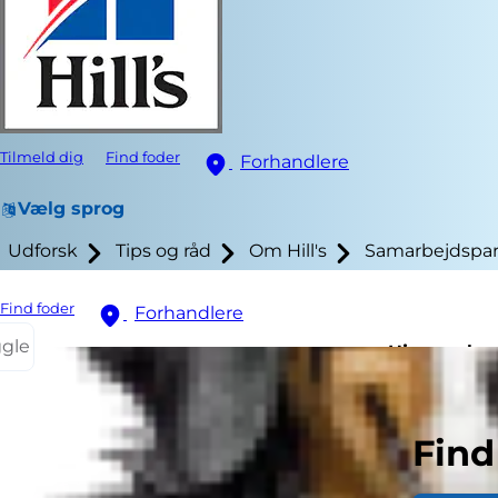
Tilmeld dig
Find foder
Forhandlere
Vælg sprog
Udforsk
Tips og råd
Om Hill's
Samarbejdspar
Find foder
Forhandlere
ggle
Hjemmelavet
Find