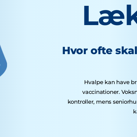
Læk
Hvor ofte ska
Hvalpe kan have brug
vaccinationer. Voks
kontroller, mens seniorh
k