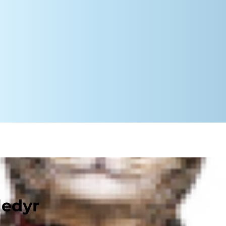
ledyr