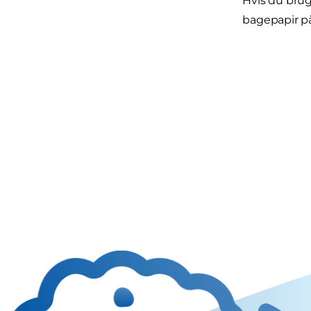
Hvis du brug
bagepapir på