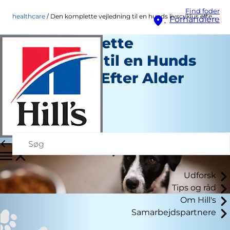
Find foder
healthcare
Den komplette vejledning til en hunds livscyklus efter alder
Forhandlere
Den Komplette
Vejledning til en Hunds
Livscyklus Efter Alder
Healthcare
Personale Forfatter
|
25. marts 2026
Udforsk
Tips og råd
Om Hill's
Samarbejdspartnere