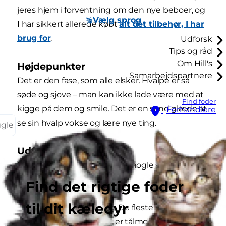
jeres hjem i forventning om den nye beboer, og
Vælg sprog
I har sikkert allerede købt
alt det tilbehør, I har
brug for
.
Udforsk
Tips og råd
Om Hill's
Højdepunkter
Samarbejdspartnere
Det er den fase, som alle elsker. Hvalpe er så
søde og sjove – man kan ikke lade være med at
Find foder
kigge på dem og smile. Det er en sand glæde at
Forhandlere
se sin hvalp vokse og lære nye ting.
ggle
Udfordringer
Dette er også en etape med nogle store
udfordringer!
Find det rigtige foder
til dit kæledyr
Renlighedstræning. De fleste hunde lærer
det hurtigt, hvis du er tålmodig, venlig og