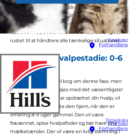
livsfaser, de gennemgår, så du kan forberede dig
på de udfordringer, du måtte stå over for. I
denne artikel vil vi guide dig gennem alle disse
faser, fra hvalpetiden til alderdom, så du er godt
rustet til at håndtere alle tænkelige situationer.
Find foder
Forhandlere
Det tidlige hvalpestadie: 0-6
måneder
Vi kunne skrive en hel bog om denne fase, men
i denne artikel vil vi nøjes med det væsentligste!
Medmindre du selv har opdrættet din hvalp, vil
du sandsynligvis hente den hjem, når den er
omkring 8-9 uger gammel. Den vil være
Tilmeld dig
fravænnet, spise hvalpefoder og bør have sine
Find foder
Forhandlere
mælketænder. Der vil være en livlig stemning i