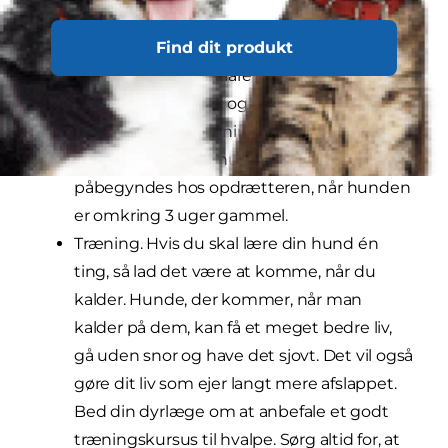
konsekvent.
Socialisering og tilvænning
. Det er sådan,
Find dit produkt
din hvalp lærer at klare sig i verden og at
omgås mennesker og andre dyr. Dette er
af afgørende betydning, hvis du ønsker en
glad og selvsikker hund, og træningen bør
påbegyndes hos opdrætteren, når hunden
er omkring 3 uger gammel.
Træning. Hvis du skal lære din hund én
ting, så lad det være at komme, når du
kalder. Hunde, der kommer, når man
kalder på dem, kan få et meget bedre liv,
gå uden snor og have det sjovt. Det vil også
gøre dit liv som ejer langt mere afslappet.
Bed din dyrlæge om at anbefale et godt
træningskursus til hvalpe. Sørg altid for, at