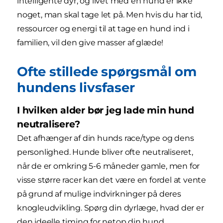
intelligente dyr, og livet med en hund er ikke
noget, man skal tage let på. Men hvis du har tid,
ressourcer og energi til at tage en hund ind i
familien, vil den give masser af glæde!
Ofte stillede spørgsmål om
hundens livsfaser
I hvilken alder bør jeg lade min hund
neutralisere?
Det afhænger af din hunds race/type og dens
personlighed. Hunde bliver ofte neutraliseret,
når de er omkring 5-6 måneder gamle, men for
visse større racer kan det være en fordel at vente
på grund af mulige indvirkninger på deres
knogleudvikling. Spørg din dyrlæge, hvad der er
den ideelle timing for netop din hund.