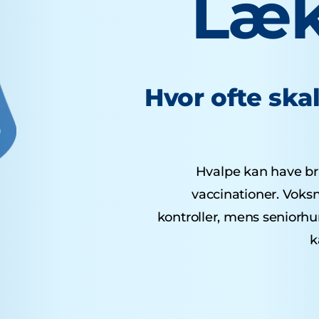
Læk
Hvor ofte ska
Hvalpe kan have brug
vaccinationer. Voks
kontroller, mens seniorh
k