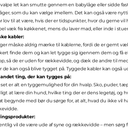
valpe let kan smutte gennem en babylåge eller sidde fast.
ger, som du kan vælge imellem. Det kan også være nyttigt 
år lov til at være, hvis der er tidspunkter, hvor du gerne v
l væk fra køkkenet, mens du laver mad, eller inde i stuen
ske kabler:
er måske aldrig mærke til kablerne, fordi de er gemt væk, 
kkert finde dem og kan let tygge sig igennem dem og få el
op, så de er uden for rækkevidde, og dæk de andre til me
r de kan også blive tygget på. Tyggede kabler kan også ud
andet ting, der kan tygges på:
set er alt en tyggemulighed for din hvalp. Sko, puder, tæpp
dligt at lære din hund, hvilke ting der er dens legetøj, og h
l at begynde med bør du sørge for, at alt, hvad du ikke vil h
kevidde.
ingsprodukter:
ntlig vil de være ude af syne og rækkevidde – men sørg fo