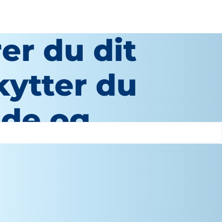
er du dit
kytter du
ude og