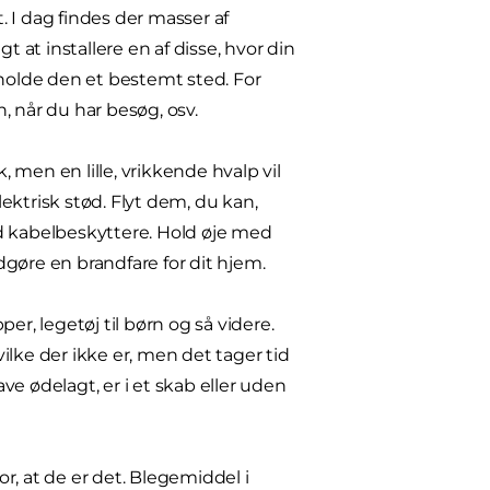
 I dag findes der masser af
at installere en af disse, hvor din
il holde den et bestemt sted. For
, når du har besøg, osv.
men en lille, vrikkende hvalp vil
ektrisk stød. Flyt dem, du kan,
d kabelbeskyttere. Hold øje med
gøre en brandfare for dit hjem.
er, legetøj til børn og så videre.
vilke der ikke er, men det tager tid
ave ødelagt, er i et skab eller uden
r, at de er det. Blegemiddel i