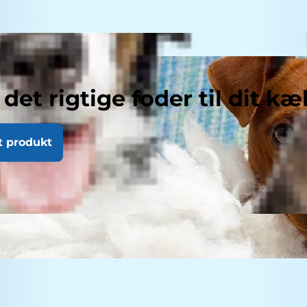
 det rigtige foder til dit kæ
t produkt