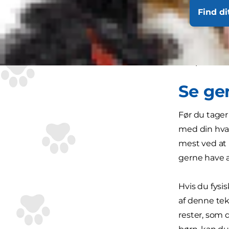
Find di
Når du har b
dit hjem og 
hvalp mod d
Se ge
Før du tager
med din hval
mest ved at 
gerne have a
Hvis du fysi
af denne tek
rester, som 