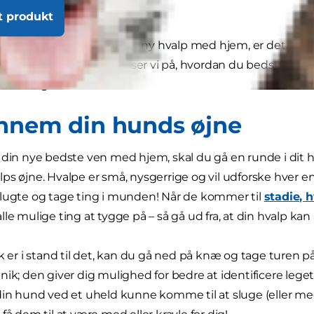
t produkt
esluttet dig for at tage en ny hvalp med hjem, er det vigti
din have. I denne artikel ser vi på, hvordan du bedst kan 
it hus og omvendt!
nnem din hunds øjne
 din nye bedste ven med hjem, skal du gå en runde i dit h
ps øjne. Hvalpe er små, nysgerrige og vil udforske hver en
lugte og tage ting i munden! Når de kommer til
stadie, 
lle mulige ting at tygge på – så gå ud fra, at din hvalp ka
sk er i stand til det, kan du gå ned på knæ og tage turen 
nik; den giver dig mulighed for bedre at identificere leget
din hund ved et uheld kunne komme til at sluge (eller med v