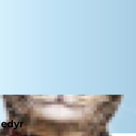
ledyr