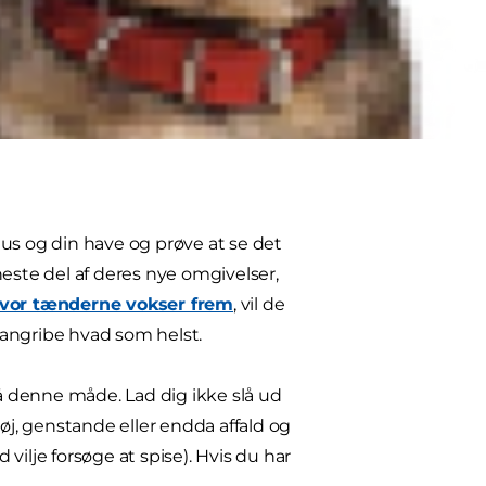
gt med en plan for hvalpesikring af
forberede dig på at beskytte din
us og din have og prøve at se det
este del af deres nye omgivelser,
hvor tænderne vokser frem
, vil de
n angribe hvad som helst.
på denne måde. Lad dig ikke slå ud
øj, genstande eller endda affald og
ilje forsøge at spise). Hvis du har