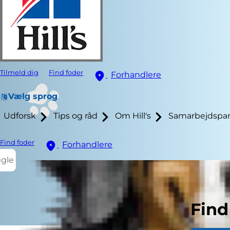
Tilmeld dig
Find foder
Forhandlere
Vælg sprog
Udforsk
Tips og råd
Om Hill's
Samarbejdspar
Find foder
Forhandlere
ggle
Find