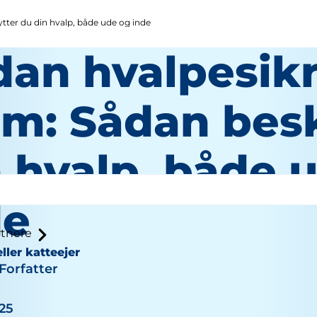
tter du din hvalp, både ude og inde
dan hvalpesikr
em: Sådan bes
n hvalp, både 
de
tnere
ller katteejer
Forfatter
025