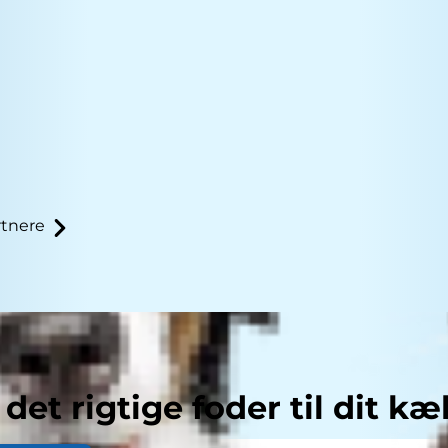
tnere
 det rigtige foder til dit kæ