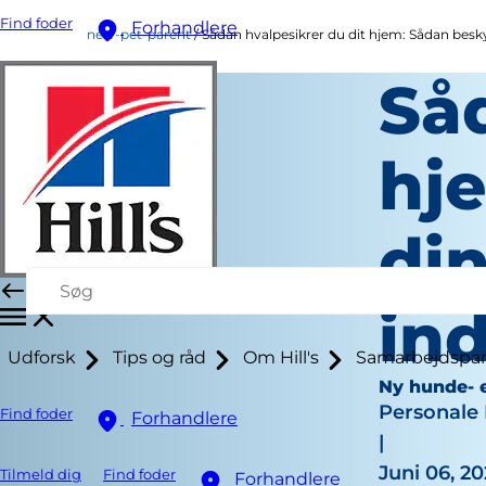
Find foder
Forhandlere
new-pet-parent
Sådan hvalpesikrer du dit hjem: Sådan besky
Så
hj
di
in
Udforsk
Tips og råd
Om Hill's
Samarbejdspar
Ny hunde- e
Personale 
Find foder
Forhandlere
|
Juni 06, 2
Tilmeld dig
Find foder
Forhandlere