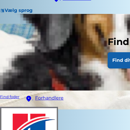
Vælg sprog
Find
Find di
Find foder
Forhandlere