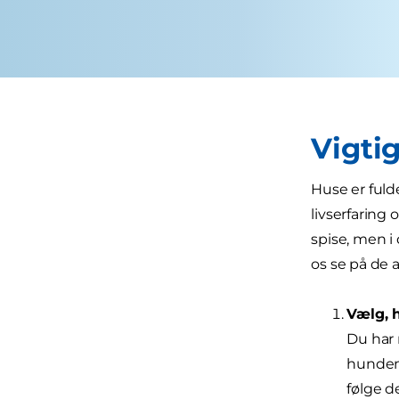
Vigtig
Huse er fuld
livserfaring
spise, men i
os se på de a
Vælg, h
Du har 
hunden 
følge d