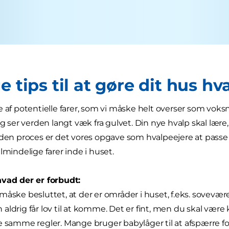
e tips til at gøre dit hus h
e af potentielle farer, som vi måske helt overser som vok
 og ser verden langt væk fra gulvet. Din nye hvalp skal lær
 den proces er det vores opgave som hvalpeejere at passe p
lmindelige farer inde i huset.
vad der er forbudt:
måske besluttet, at der er områder i huset, f.eks. sovevære
aldrig får lov til at komme. Det er fint, men du skal være k
e samme regler. Mange bruger babylåger til at afspærre 