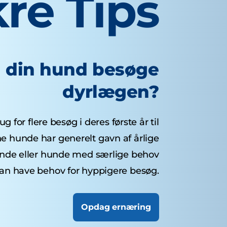
re Tips
l din hund besøge
dyrlægen?
 for flere besøg i deres første år til
ne hunde har generelt gavn af årlige
unde eller hunde med særlige behov
an have behov for hyppigere besøg.
Opdag ernæring