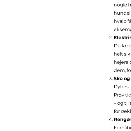
nogle h
hundelå
hvalp f
eksempe
Elektri
Du lægg
helt si
højere 
dem, fo
Sko og 
Dybest 
Prøv ti
– og ti
for ræk
Rengør
Forhåbe