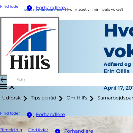
Find foder
Forhandlere
behavior-appearance
Hvor meget vil min hvalp vokse?
Hv
vo
Adfærd og
Erin Ollila
|
April 17, 20
Udforsk
Tips og råd
Om Hill's
Samarbejdspar
Find foder
Forhandlere
Tilmeld dig
Find foder
Forhandlere