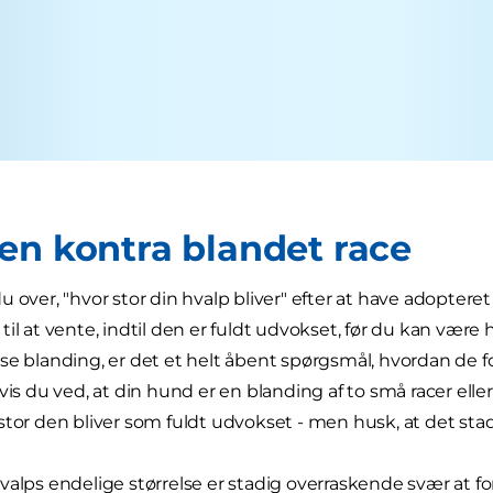
en kontra blandet race
 over, "hvor stor din hvalp bliver" efter at have adopteret
il at vente, indtil den er fuldt udvokset, før du kan være 
se blanding, er det et helt åbent spørgsmål, hvordan de fo
vis du ved, at din hund er en blanding af to små racer elle
stor den bliver som fuldt udvokset - men husk, at det stadi
valps endelige størrelse er stadig overraskende svær at fo