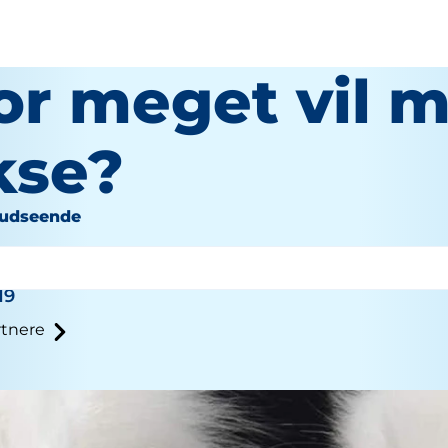
or meget vil m
kse?
 udseende
19
tnere