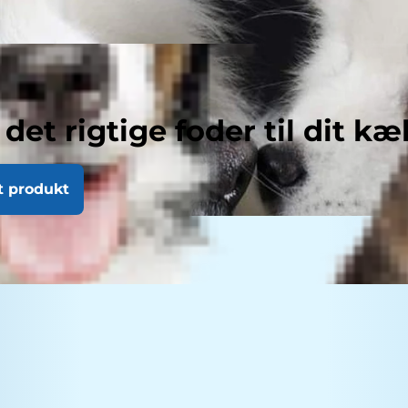
 det rigtige foder til dit kæ
t produkt