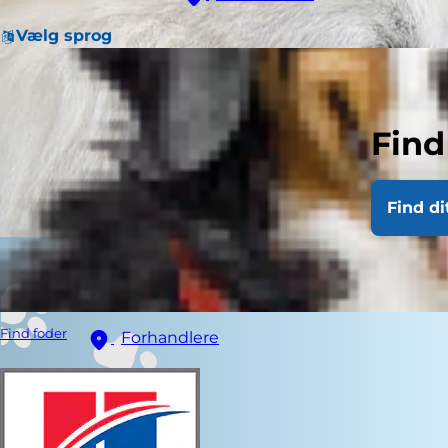
Vælg sprog
Find
Find di
Find foder
Forhandlere