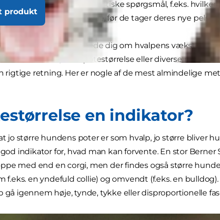
e overvejer også andre logistiske spørgsmål, f.eks. hvilken
t produkt
ler halsbånd, de skal købe, før de tager deres nye pels
er den bedste til at vejlede dig om hvalpens vækst og fo
dte indikatorer, f.eks. potestørrelse eller diverse racem
n rigtige retning. Her er nogle af de mest almindelige meto
estørrelse en indikator?
 at jo større hundens poter er som hvalp, jo større bliver
n god indikator for, hvad man kan forvente. En stor Berner
pe med end en corgi, men der findes også større hunde m
om f.eks. en yndefuld collie) og omvendt (f.eks. en bulld
p gå igennem høje, tynde, tykke eller disproportionelle fa