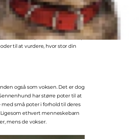
 størrelse transportkasse,
ede ven med hjem.
rventede størrelse, men der er også
arkører, som kan (måske/måske ikke)
der til at vurdere, hvor stor din
 hunden også som voksen. Det er dog
 Sennenhund har større poter til at
ed små poter i forhold til deres
og). Ligesom ethvert menneskebarn
ser, mens de vokser.