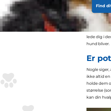
adopterer. D
Find di
hundeseng el
Din dyrlæge 
andre velken
lede dig i de
hund bliver.
Er pot
Nogle siger,
ikke altid e
holde dem op
størrelse (s
kan din hval