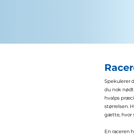
Racer
Spekulerer du
du nok nødt t
hvalps præci
størrelsen. H
gætte, hvor 
En raceren h