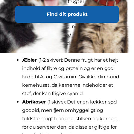
anbefaler at skære disse frugter i mundrette
stykker for at undgå kvælningsrisici og at vælge
Find dit produkt
produkter uden tilsætningsstoffer for at holde
sukkerindtaget nede. Alle nedenstående
fødevarer bør drøftes med din dyrlæge, inden
du giver dem til din hund.
Æbler
(1-2 skiver): Denne frugt har et højt
indhold af fibre og protein og er en god
kilde til A- og C-vitamin. Giv ikke din hund
kernehuset, da kernerne indeholder et
stof, der kan frigive cyanid.
Abrikoser
(1 skive): Det er en lækker, sød
godbid, men fjern omhyggeligt og
fuldstændigt bladene, stilken og kernen,
før du serverer den, da disse er giftige for