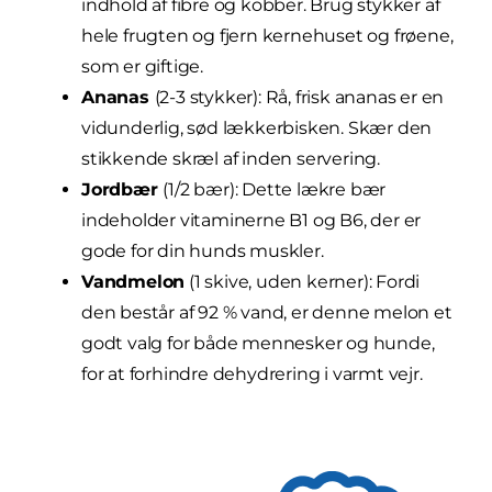
indhold af fibre og kobber. Brug stykker af
hele frugten og fjern kernehuset og frøene,
som er giftige.
Ananas
(2-3 stykker): Rå, frisk ananas er en
vidunderlig, sød lækkerbisken. Skær den
stikkende skræl af inden servering.
Jordbær
(1/2 bær): Dette lækre bær
indeholder vitaminerne B1 og B6, der er
gode for din hunds muskler.
Vandmelon
(1 skive, uden kerner): Fordi
den består af 92 % vand, er denne melon et
godt valg for både mennesker og hunde,
for at forhindre dehydrering i varmt vejr.