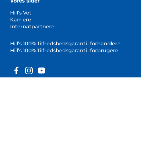
Vores sider
Hill’s Vet
Karriere
Internatpartnere
Hill’s 100% Tilfredshedsgaranti -forhandlere
Hill’s 100% Tilfredshedsgaranti -forbrugere
© 2025 Hill's Pet Nutrition, Inc.
All rights reserved.
As used herein, denotes registered trademark status
in the U.S. only; registration status in other