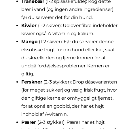
Tranebær
(1-2 spiseskefulde): Kog dette
bær i vand (og ingen andre ingredienser),
før du serverer det for din hund.
Kiwier
(1-2 skiver): Ud over fibre indeholder
kiwier også A-vitamin og kalium.
Mango
(1-2 skiver): Før du serverer denne
eksotiske frugt for din hund eller kat, skal
du skrælle den og fjerne kernen for at
undgå fordøjelsesproblemer. Kernen er
giftig.
Ferskner
(2-3 stykker): Drop dåsevarianten
(for meget sukker) og vælg frisk frugt, hvor
den giftige kerne er omhyggeligt fjernet,
for at opnå en godbid, der har et højt
indhold af A-vitamin.
Pærer
(2-3 stykker): Pærer har et højt