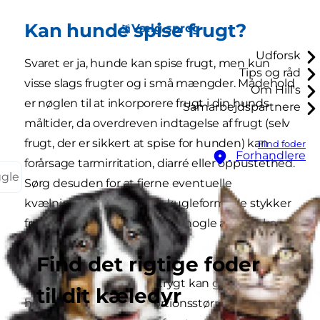
Kan hunde spise frugt?
Vælg sprog
Udforsk
Svaret er ja, hunde kan spise frugt, men kun
Tips og råd
visse slags frugter og i små mængder. Mådehold
Om Hill's
er nøglen til at inkorporere frugt i din hunds
Samarbejdspartnere
måltider, da overdreven indtagelse af frugt (selv
frugt, der er sikkert at spise for hunden) kan
Find foder
Forhandlere
forårsage tarmirritation, diarré eller oppustethed.
ggle
Sørg desuden for at fjerne eventuelle
kvælningsrisici som f.eks. kugleformede stykker
frugt, frø, kerner og stilke, da nogle af disse kan
være giftige.
Find det rigtige foder
Her er nogle frugter, du trygt kan give til hunde,
til dit kæledyr
herunder anbefalede portionsstørrelser.
PDSA