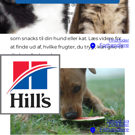
kat også spise frugt? Hvis du er fristet til at fodre
din pelsede ven med disse lækre godbidder, vil
det glæde dig at finde ud af, at der findes en
bred vifte af frugter, som du roligt kan bruge
som snacks til din hund eller kat. Læs videre for
Find foder
Forhandlere
at finde ud af, hvilke frugter, du trygt kan give til
din kat eller hund.
Tilmeld dig
Find foder
Forhandlere