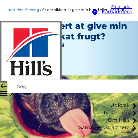
Find foder
nutrition-feeding
Er det sikkert at give min hund eller kat frugt?
Forhandlere
Er det sikkert at give min
hund eller kat frugt?
Ernæring og fodring
Christine O'Brien
|
April 23, 2021
Udforsk
Tips og råd
Om Hill's
Samarbejdspartnere