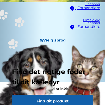
Find foder
Forhandlere
Tilmeld dig
Find foder
Forhandlere
Vælg sprog
Find det rigtige foder
til dit kæledyr
Der er mange fordele ved at inkludere frugt i
vores egen kost, men som hunde- og katteejere
Find dit produkt
spørger du måske dig selv: Kan min hund eller