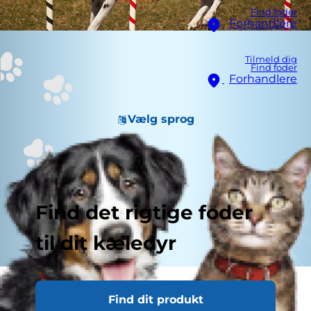
Find foder
Forhandlere
Tilmeld dig
Find foder
Forhandlere
Vælg sprog
Find det rigtige foder
til dit kæledyr
Du elsker at bruge tid sammen med dine
Find dit produkt
hunde, og selvom en forhindringsbane ser sjov