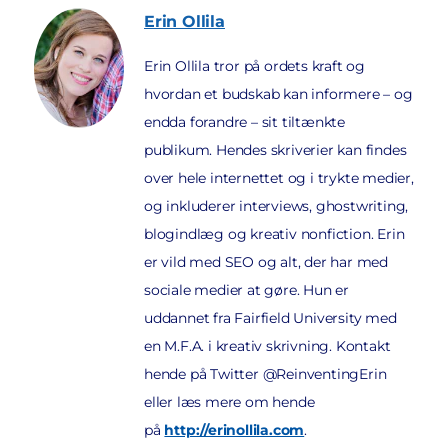
Erin
Ollila
Erin Ollila tror på ordets kraft og
hvordan et budskab kan informere – og
endda forandre – sit tiltænkte
publikum. Hendes skriverier kan findes
over hele internettet og i trykte medier,
og inkluderer interviews, ghostwriting,
blogindlæg og kreativ nonfiction. Erin
er vild med SEO og alt, der har med
sociale medier at gøre. Hun er
uddannet fra Fairfield University med
en M.F.A. i kreativ skrivning. Kontakt
hende på Twitter @ReinventingErin
eller læs mere om hende
på
http://erinollila.com
.