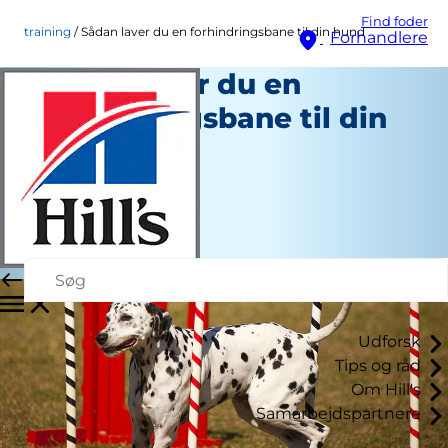
Find foder
training
Sådan laver du en forhindringsbane til din hund
Forhandlere
Sådan laver du en
forhindringsbane til din
hund
Træning
Erin Ollila
|
Juni 30, 2016
Udforsk
Tips og råd
Om Hill's
Samarbejdspartnere