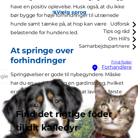
have en positiv oplevelse. Husk også, at du ikke
Vælg sprog
bør bygge for høje forhindringer til utrænede
hunde samt tænke på, at hop kan være
Udforsk
Tips og råd
belastende for hundens led.
Om Hill's
Samarbejdspartnere
At springe over
forhindringer
Find foder
Forhandlere
Springøvelser er gode til nybegyndere. Måske
ggle
har du en vaskekurv og en gardinstang, hvilket
er det eneste, du behøver for at lave det første
lille spring til din ven.
Find det rigtige foder
til dit kæledyr