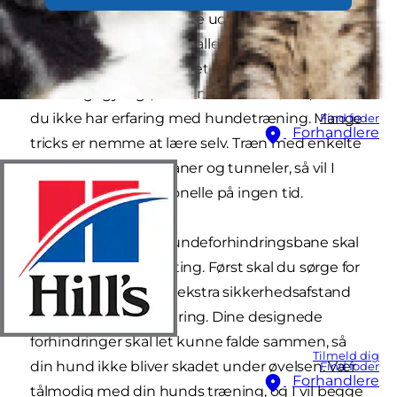
ud, så kan projektet virke uoverskueligt.
Heldigvis har du måske allerede materialer og
udstyr til en hjemmelavet træningsbane i huset.
Det er ligegyldigt, om din hund er uøvet, eller at
du ikke har erfaring med hundetræning. Mange
Find foder
Forhandlere
tricks er nemme at lære selv. Træn med enkelte
spring, agility vævebaner og tunneler, så vil I
begge ligne professionelle på ingen tid.
Før du opretter en hundeforhindringsbane skal
du overveje nogle få ting. Først skal du sørge for
at have plads nok og ekstra sikkerhedsafstand
omkring hver forhindring. Dine designede
forhindringer skal let kunne falde sammen, så
Tilmeld dig
din hund ikke bliver skadet under øvelsen. Vær
Find foder
Forhandlere
tålmodig med din hunds træning, og I vil begge