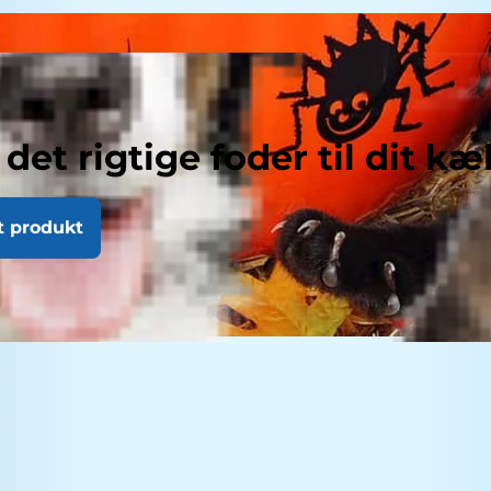
 det rigtige foder til dit kæ
t produkt