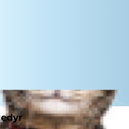
ledyr
 garanti mere til slik end ballade.