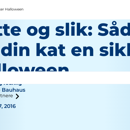
kker Halloween
te og slik: Så
din kat en sik
lloween
g fodring
e Bauhaus
tnere
, 2016