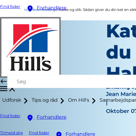
Find foder
Forhandlere
nutrition-feeding
Katte og slik: Sådan giver du din kat en si
Kat
du 
Ha
Ernæring o
Jean Mari
Udforsk
Tips og råd
Om Hill's
Samarbejdspar
|
Oktober 07
Find foder
Forhandlere
Tilmeld dig
Find foder
Forhandlere