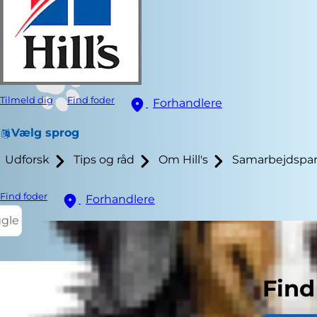
Tilmeld dig
Find foder
Forhandlere
Vælg sprog
Udforsk
Tips og råd
Om Hill's
Samarbejdspar
Find foder
Forhandlere
ggle
Find
Halloween næ