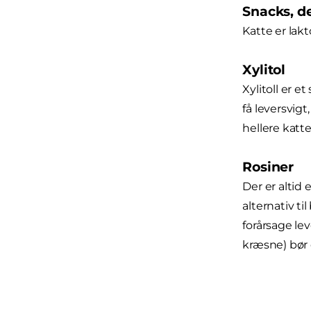
Snacks, d
Katte er lak
Xylitol
Xylitoll er 
få leversvigt
hellere katte
Rosiner
Der er altid 
alternativ ti
forårsage le
kræsne) bør 