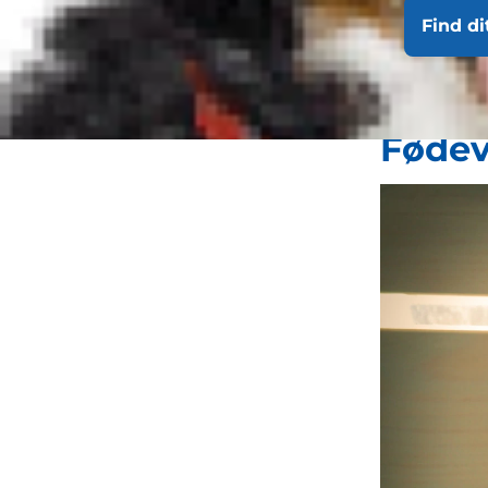
Desværre ti
Find di
familiemedle
væk fra sliks
Fødeva