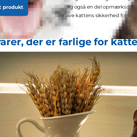
ltrækker de farverige godter sig også en del opmærksom
t produkt
m. Derfor er det vigtigt at have kattens sikkerhed for øje
kålen.
rer, der er farlige for katt