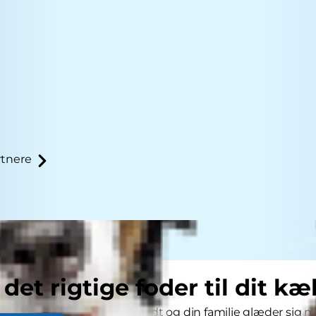
tnere
 det rigtige foder til dit kæ
rmer sig med hastige skridt og din familie glæder sig med