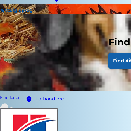
Vælg sprog
Find
Find di
Find foder
Forhandlere