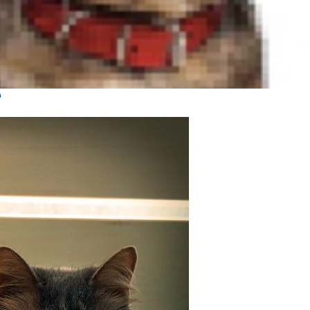
hed hos det firbenede
 til Halloween og holde den langt
e