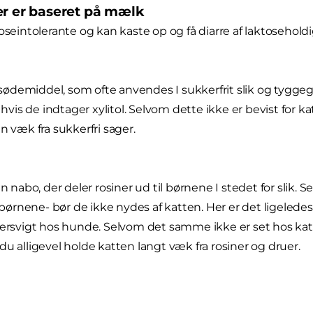
er er baseret på mælk
toseintolerante og kan kaste op og få diarre af laktosehold
et sødemiddel, som ofte anvendes I sukkerfrit slik og tygg
, hvis de indtager xylitol. Selvom dette ikke er bevist for k
n væk fra sukkerfri sager.
en nabo, der deler rosiner ud til børnene I stedet for slik.
l børnene- bør de ikke nydes af katten. Her er det ligelede
versvigt hos hunde. Selvom det samme ikke er set hos katt
du alligevel holde katten langt væk fra rosiner og druer.