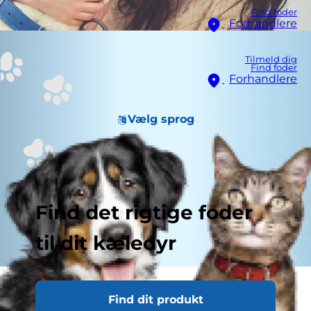
Find foder
Forhandlere
Tilmeld dig
Find foder
Forhandlere
Vælg sprog
Find det rigtige foder
til dit kæledyr
Det er en spændende tid for jer begge to, når
Find dit produkt
du får en ny hvalp, men det kan være en stor