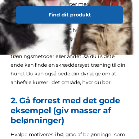
mennesker, og det hjælper med at forebygge
problemer med angst og voldsom adfærd.
Find dit produkt
RSPCA
anbefaler, at man først overværer en
træning for at finde ud af, hvad der passer bedst
til sin hvalp. Det kan være størrelsen på holdet,
om træningen er belønningsbaseret, bestemte
træningsmetoder eller andet, så du i sidste
ende kan finde en skræddersyet træning til din
hund. Du kan også bede din dyrlæge om at
anbefale kurser i det område, hvor du bor.
2. Gå forrest med det gode
eksempel (giv masser af
belønninger)
Hvalpe motiveres i høj grad af belønninger som