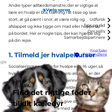
Andre typer adfærdsmønstre, der er vigtige at
Vælg sprog
lære en hvalp er bl.a. træning i at tisse og lave
stort, at gå pænt i snor, at være rolig og
Udforsk
Tips og råd
afslappet og ikke tigge om mad eller hoppe op
Om Hill's
på bordet. Her er nogle tips, der kan hjælpe dig
Samarbejdspartnere
på din rejse.
Find foder
1. Tilmeld jer hvalpekurser
Forhandlere
ggle
Socialiseringsperioden for hvalpe er 4-16 uger, så
hvis du får din hvalp i otte ugers-alderen, er der
ikke meget tid til at udnytte denne vigtige
udviklingsfase. Overvej at tilmelde jer et
Find det rigtige foder
professionelt hvalpekursus for at få mest muligt
ud af denne tid. Det vil også give din hund
til dit kæledyr
mulighed for at socialisere med andre hunde og