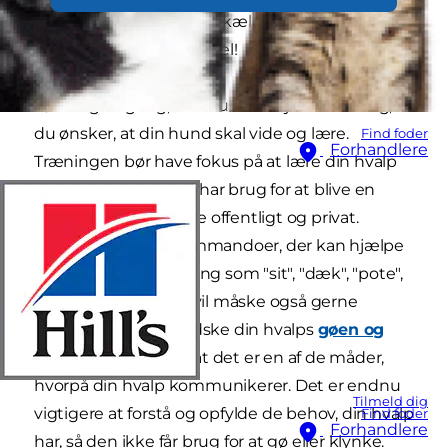
omgang at lære dit nye kæledyr, hvilken typer
adfærd, der er acceptabel!
Før du går i gang, skal du overveje alle de ting,
du ønsker, at din hund skal vide og lære.
Find foder
Forhandlere
Træningen bør have fokus på at lære din hvalp
de færdigheder, den har brug for at blive en
kunne færde sig både offentligt og privat.
Grundlæggende kommandoer, der kan hjælpe
jer begge, omfatter ting som "sit", "dæk", "pote",
"bliv" eller "kom" Du vil måske også gerne
kontrollere eller mindske din hvalps
gøen og
klynken
, men husk, at det er en af de måder,
hvorpå din hvalp kommunikerer. Det er endnu
Tilmeld dig
vigtigere at forstå og opfylde de behov, din hvalp
Find foder
Forhandlere
har, så den ikke får brug for at gø eller klynke.