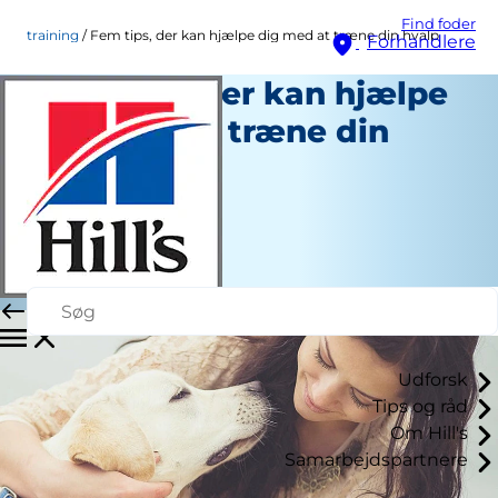
Find foder
training
Fem tips, der kan hjælpe dig med at træne din hvalp
Forhandlere
Fem tips, der kan hjælpe
dig med at træne din
hvalp
Træning
Erin Ollila
|
Maj 06, 2016
Udforsk
Tips og råd
Om Hill's
Samarbejdspartnere