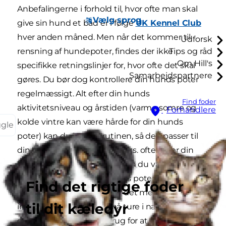
Anbefalingerne i forhold til, hvor ofte man skal
Vælg sprog
give sin hund et bad er i følge
UK Kennel Club
hver anden måned. Men når det kommer til
Udforsk
rensning af hundepoter, findes der ikke
Tips og råd
Om Hill's
specifikke retningslinjer for, hvor ofte det skal
Samarbejdspartnere
gøres. Du bør dog kontrollere din hunds poter
regelmæssigt. Alt efter din hunds
Find foder
aktivitetsniveau og årstiden (varme somre og
Forhandlere
kolde vintre kan være hårde for din hunds
ggle
poter) kan du justere rutinen, så den passer til
din hunds behov. Hvis du f.eks. ofte tager din
hund med på vandreture, kan du være nødt til
at kontrollere og vaske deres poter efter hver
Find det rigtige foder
tur. En hund, der tilbringer det meste af sin tid
til dit kæledyr
indendørs og kun går små ture i nabolaget, har
derimod muligvis kun brug for at få renset