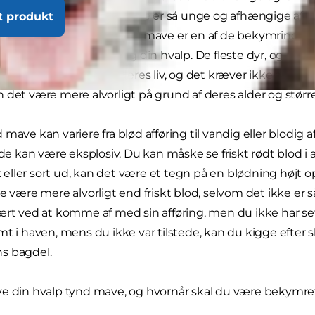
 På den anden side, fordi de er så unge og afhængige af di
t produkt
 hvis de bliver syge. Tynd mave er en af de bekymringer
ehageligt for både dig og din hvalp. De fleste dyr, og menn
ller andet tidspunkt i deres liv, og det kræver ikke altid 
 det være mere alvorligt på grund af deres alder og større
mave kan variere fra blød afføring til vandig eller blodig a
lde kan være eksplosiv. Du kan måske se friskt rødt blod i 
ller sort ud, kan det være et tegn på en blødning højt op
de være mere alvorligt end friskt blod, selvom det ikke er 
ært ved at komme af med sin afføring, men du ikke har set
t i haven, mens du ikke var tilstede, kan du kigge efter sl
s bagdel.
ve din hvalp tynd mave, og hvornår skal du være bekymre