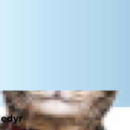
ledyr
erige og er en glæde at have