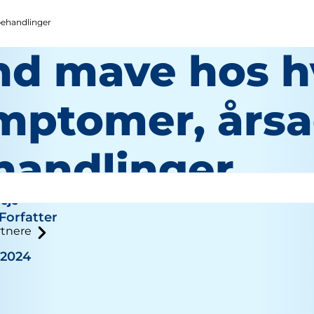
behandlinger
nd mave hos h
mptomer, årsa
handlinger
eje
Forfatter
tnere
 2024