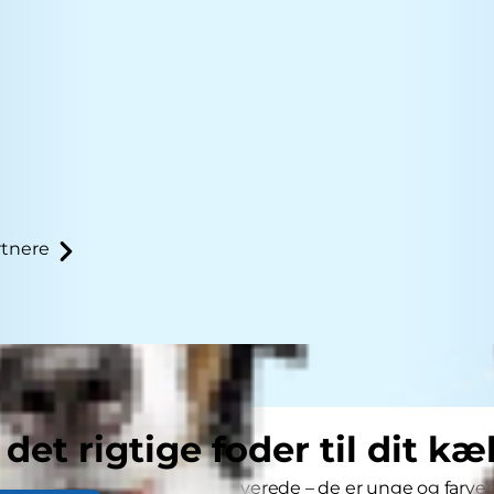
tnere
 det rigtige foder til dit kæ
p er en dejlig tid for alle involverede – de er unge og farv