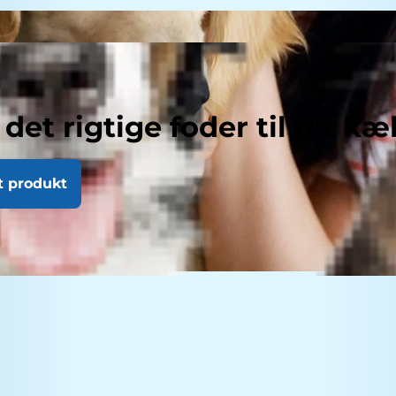
 det rigtige foder til dit kæ
t produkt