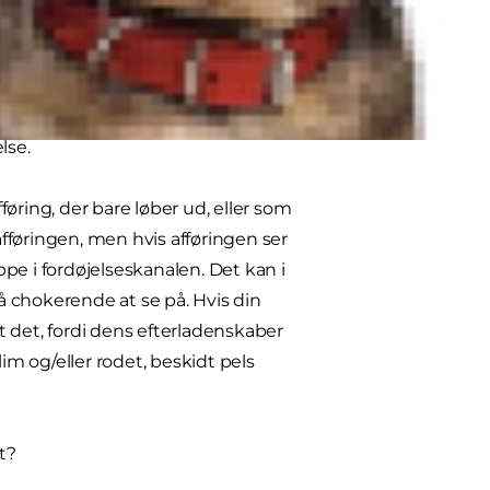
g, kan det være virkelig
, som mange hundeejere støder på,
esker for den sags skyld, får tynd
en tur til lægen, men hos små og
lse.
fføring, der bare løber ud, eller som
afføringen, men hvis afføringen ser
pe i fordøjelseskanalen. Det kan i
så chokerende at se på. Hvis din
 det, fordi dens efterladenskaber
im og/eller rodet, beskidt pels
t?