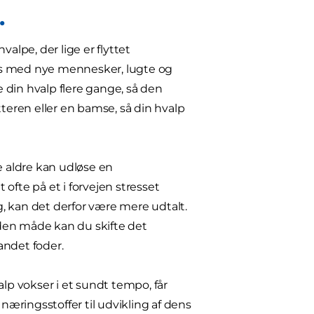
.
alpe, der lige er flyttet
 hus med nye mennesker, lugte og
 din hvalp flere gange, så den
tteren eller en bamse, så din hvalp
e aldre kan udløse en
ofte på et i forvejen stresset
, kan det derfor være mere udtalt.
å den måde kan du skifte det
 andet foder.
alp vokser i et sundt tempo, får
 næringsstoffer til udvikling af dens