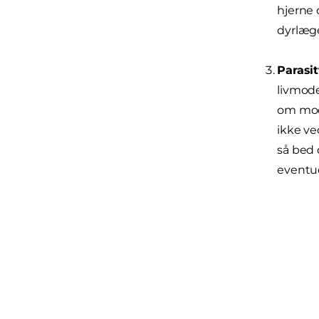
hjerne 
dyrlæge
Parasit
livmode
om mode
ikke ve
så bed 
eventue