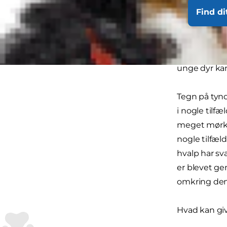
omkring sig.
Find di
bekymrende,
og det er ub
mave på et e
unge dyr kan
Tegn på tynd 
i nogle tilfæ
meget mørk e
nogle tilfæl
hvalp har sv
er blevet gem
omkring den
Hvad kan gi