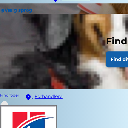
Vælg sprog
Find
Find di
Find foder
Forhandlere