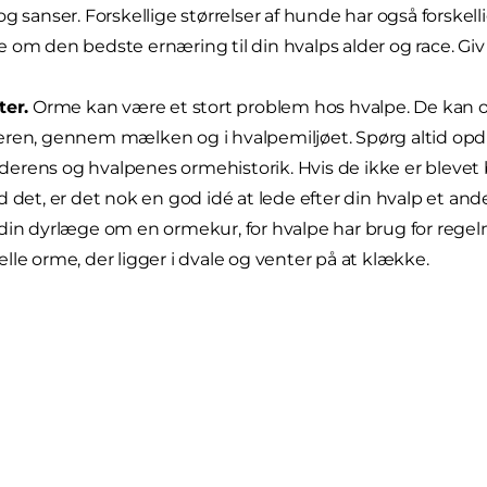
og sanser. Forskellige størrelser af hunde har også forskell
 om den bedste ernæring til din hvalps alder og race. Giv 
ter.
Orme kan være et stort problem hos hvalpe. De kan o
ren, gennem mælken og i hvalpemiljøet. Spørg altid opdr
rens og hvalpenes ormehistorik. Hvis de ikke er blevet 
d det, er det nok en god idé at lede efter din hvalp et ande
din dyrlæge om en ormekur, for hvalpe har brug for rege
lle orme, der ligger i dvale og venter på at klække.