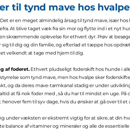
er til tynd mave hos hvalpe
Det er en meget almindelig årsag til tynd mave, især hos hv
ra. At blive taget væk fra sin mor og flytte ind i et nyt
 en skræmmende oplevelse for ethvert dyr. Prøv at besøge
sig til dig og din familie, og efterlad et tæppe hos opdræ
et velkendt at tage med hjem til dig.
g af foderet.
Ethvert pludseligt foderskift hos hunde i all
styrrelse som tynd mave, men hos hvalpe sker foderskiftet 
kt, og da deres mave-tarmkanal stadig er under udvikling
altid at få nok foder med , så du har til mindst en uge. P
t henover fem til syv dage, hvis du ønsker at gå over til et
g under væksten er ekstremt vigtig for at sikre, at din hv
te balance af vitaminer og mineraler og alle de essentielle