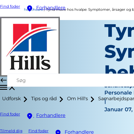
Find foder
Forhandlere
healthcare
Tynd mave hos hvalpe: Symptomer, årsager og 
Ty
Sy
be
Sundhedspl
Personale 
Udforsk
Tips og råd
Om Hill's
Samarbejdspar
|
Januar 07,
Find foder
Forhandlere
Tilmeld dig
Find foder
Forhandlere