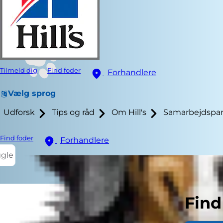
Tilmeld dig
Find foder
Forhandlere
Vælg sprog
Udforsk
Tips og råd
Om Hill's
Samarbejdspar
Find foder
Forhandlere
ggle
Find
At få en hval