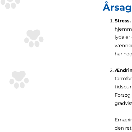
Årsag
Stress.
hjemmef
lyde er
vænner 
har nog
Ændrin
tarmfor
tidspun
Forsøg 
gradvis
Ernærin
den ret