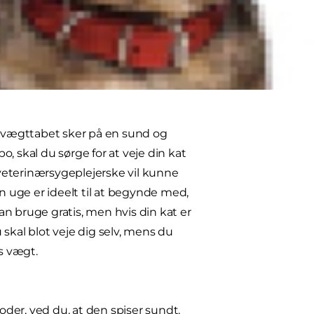
lo på.
 og holder en sund vægt hele livet
is vægttabet sker på en sund og
po, skal du sørge for at veje din kat
 veterinærsygeplejerske vil kunne
en uge er ideelt til at begynde med,
n bruge gratis, men hvis din kat er
skal blot veje dig selv, mens du
ns vægt.
der, ved du, at den spiser sundt.