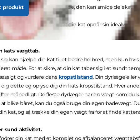
est effektive og sunde måde, den kan smide de ekstra ki
t produkt
tips til, hvordan du sikrer, at din kat opnår sin idealvægt
in kats vægttab.
 sig kan hjælpe din kat til et bedre helbred, men kun hv
leret måde. For at sikre, at din kat taber sig i et sundt tem
æssigt og vurdere dens
kropstilstand
. Din dyrlæge eller
e dig dette og oplyse dig din kats kropstilstand. Hver and
fter månedligt. De fleste dyrlæger har en vægt, som du ka
r at blive båret, kan du også bruge din egen badevægt. Du 
din kat, og så trække din egen vægt fra for at finde katte
r sund aktivitet.
fodrer din kat med et komplet og afbalanceret vægttabsfo