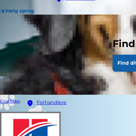
Vælg sprog
Find
Find di
Find foder
Forhandlere