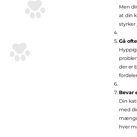
Men din
at din k
styrker
Gå ofte
Hyppige
problem
der er 
fordele
Bevar e
Din kat
med din
mængde,
hver må