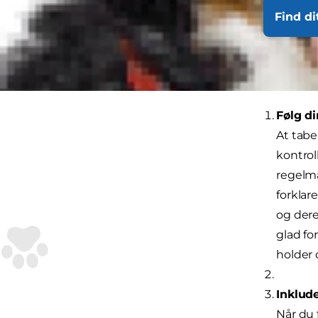
råd om den m
Find di
Her er nogle 
igennem.
Følg d
At tabe
kontrol
regelm
forklar
og dere
glad fo
holder 
Inklude
Når du 