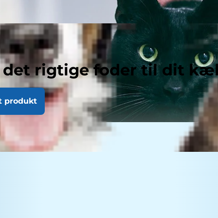
 det rigtige foder til dit kæ
t produkt