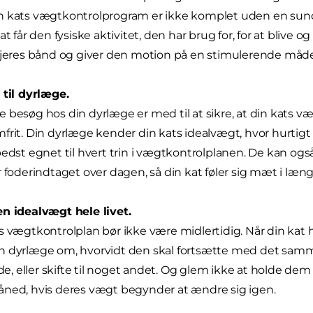
 kats vægtkontrolprogram er ikke komplet uden en sund 
at får den fysiske aktivitet, den har brug for, for at blive 
 jeres bånd og giver den motion på en stimulerende måde
 til dyrlæge.
 besøg hos din dyrlæge er med til at sikre, at din kats 
frit. Din dyrlæge kender din kats idealvægt, hvor hurtigt 
bedst egnet til hvert trin i vægtkontrolplanen. De kan også 
r foderindtaget over dagen, så din kat føler sig mæt i læng
n idealvægt hele livet.
s vægtkontrolplan bør ikke være midlertidig. Når din kat h
 dyrlæge om, hvorvidt den skal fortsætte med det samme
 eller skifte til noget andet. Og glem ikke at holde de
ned, hvis deres vægt begynder at ændre sig igen.