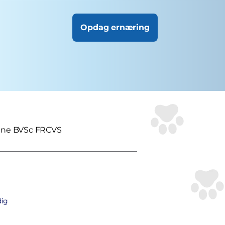
Opdag ernæring
ilne BVSc FRCVS
dig