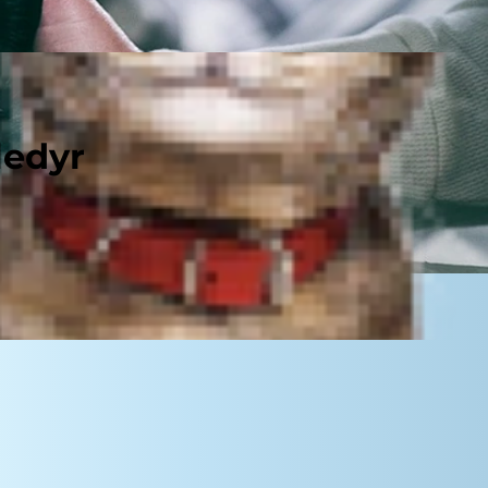
ledyr