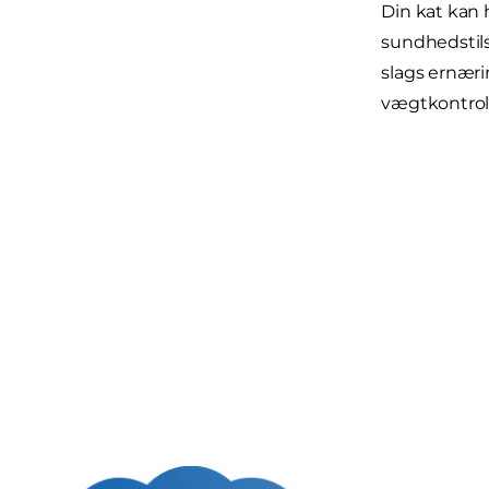
Din kat kan 
sundhedstils
slags ernærin
vægtkontrolp