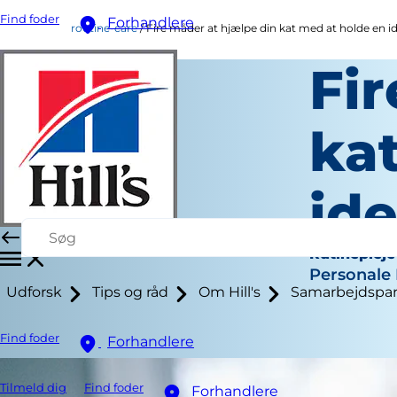
Find foder
Forhandlere
routine-care
Fire måder at hjælpe din kat med at holde en 
Fi
ka
id
Rutinepleje
Personale 
Udforsk
Tips og råd
Om Hill's
Samarbejdspar
Find foder
Forhandlere
Tilmeld dig
Find foder
Forhandlere