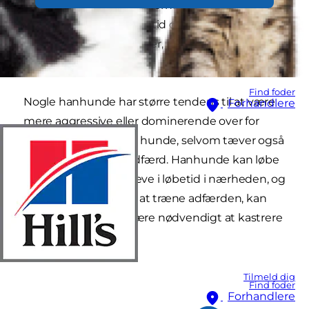
dominerende end hannerne, men husk, at
tæverne kommer i løbetid cirka to gange om
året. Det varer to-tre uger, hvor de skal holdes
væk fra alle hanhunde.
Find foder
Nogle hanhunde har større tendens til at være
Forhandlere
mere aggressive eller dominerende over for
mennesker og andre hunde, selvom tæver også
kan udvikle denne adfærd. Hanhunde kan løbe
bort, hvis der er en tæve i løbetid i nærheden, og
selvom det er muligt at træne adfærden, kan
det i nogle tilfælde være nødvendigt at kastrere
hunden.
Tilmeld dig
Find foder
Forhandlere