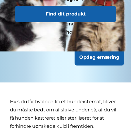
første år til vaccinationer. Voksne hunde har
Find dit produkt
generelt gavn af årlige kontroller, mens
seniorhunde eller hunde med særlige behov
kan have behov for hyppigere besøg.
Opdag ernæring
Hvis du får hvalpen fra et hundeinternat, bliver
du måske bedt om at skrive under på, at du vil
få hunden kastreret eller steriliseret for at
forhindre uønskede kuld i fremtiden.