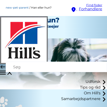
Find foder
new-pet-parent
Han eller hun?
Forhandlere
Han eller hun?
Ny hunde- eller katteejer
Personale Forfatter
Udforsk
Tips og råd
Om Hill's
Samarbejdspartnere