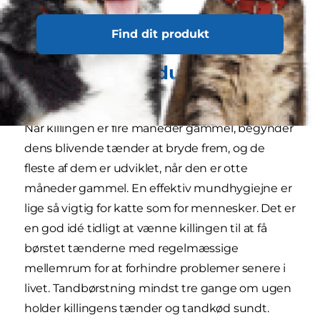
Find dit produkt
Sådan holder du killingens
mund sund
Når killingen er fire måneder gammel, begynder
dens blivende tænder at bryde frem, og de
fleste af dem er udviklet, når den er otte
måneder gammel. En effektiv mundhygiejne er
lige så vigtig for katte som for mennesker. Det er
en god idé tidligt at vænne killingen til at få
børstet tænderne med regelmæssige
mellemrum for at forhindre problemer senere i
livet. Tandbørstning mindst tre gange om ugen
holder killingens tænder og tandkød sundt.