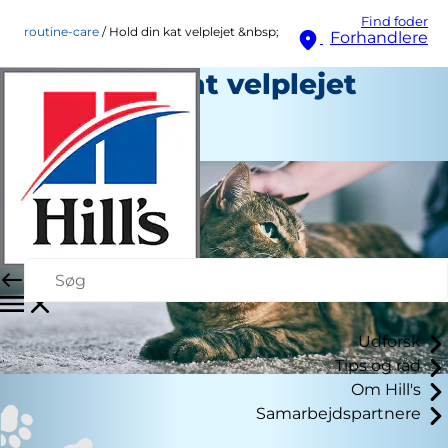
Find foder
routine-care
Hold din kat velplejet &nbsp;
Forhandlere
Hold din kat velplejet
Rutinepleje
Personale Forfatter
Udforsk
Tips og råd
Om Hill's
Samarbejdspartnere