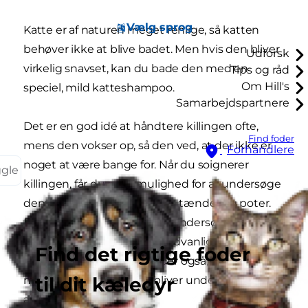
Vælg sprog
Katte er af naturen meget renlige, så katten
behøver ikke at blive badet. Men hvis den bliver
Udforsk
virkelig snavset, kan du bade den med en
Tips og råd
Om Hill's
speciel, mild katteshampoo.
Samarbejdspartnere
Det er en god idé at håndtere killingen ofte,
Find foder
mens den vokser op, så den ved, at der ikke er
Forhandlere
noget at være bange for. Når du soignerer
ggle
killingen, får du også mulighed for at undersøge
den: koncentrer dig især om tænder og poter.
Du skal også regelmæssigt undersøge kattens
øjne og ører og se efter usædvanlige aflejringer
Find det rigtige foder
af voks eller pus. Det betyder også, at killingen er
til dit kæledyr
mere afslappet, når den bliver undersøgt
af dyrlægen.