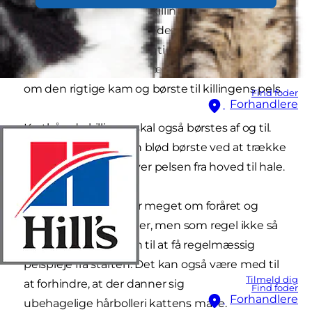
nyde hvert minut! Hvis killingen for eksempel
har lang pels, skal den redes hver dag. Derefter
skal du børste den forsigtigt for at forhindre, at
pelsen bliver filtret. Dyrlægen kan rådgive dig
om den rigtige kam og børste til killingens pels.
Find foder
Forhandlere
Korthårede killinger skal også børstes af og til.
Fjern løse hår med en blød børste ved at trække
den langsomt hen over pelsen fra hoved til hale.
De fleste katte fælder meget om foråret og
også sommer og vinter, men som regel ikke så
kraftigt. Væn killingen til at få regelmæssig
pelspleje fra starten. Det kan også være med til
Tilmeld dig
at forhindre, at der danner sig
Find foder
Forhandlere
ubehagelige hårbolleri kattens mave.