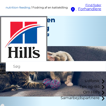
Find foder
nutrition-feeding
Fodring af en kattekilling
Forhandlere
Fodring af en
kattekilling
Ernæring og fodring
Personale Forfatter
Udforsk
Tips og råd
Om Hill's
Samarbejdspartnere