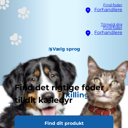
Find foder
Forhandlere
Tilmeld dig
Find foder
Forhandlere
Vælg sprog
Find det rigtige foder
Fodring af din killing: noget
til dit kæledyr
at tænke på
Find dit produkt