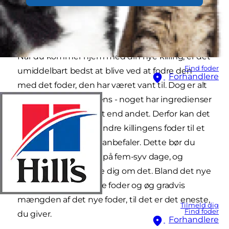
Når du kommer hjem med din nye killing, er det
Find foder
umiddelbart bedst at blive ved at fodre den
Forhandlere
med det foder, den har været vant til. Dog er alt
killingefoder er ikke ens - noget har ingredienser
af langt bedre kvalitet end andet. Derfor kan det
være en god idé at ændre killingens foder til et
foder, som dyrlægen anbefaler. Dette bør du
gøre over en periode på fem-syv dage, og
dyrlægen kan rådgive dig om det. Bland det nye
foder i det sædvanlige foder og øg gradvis
mængden af det nye foder, til det er det eneste,
Tilmeld dig
Find foder
du giver.
Forhandlere