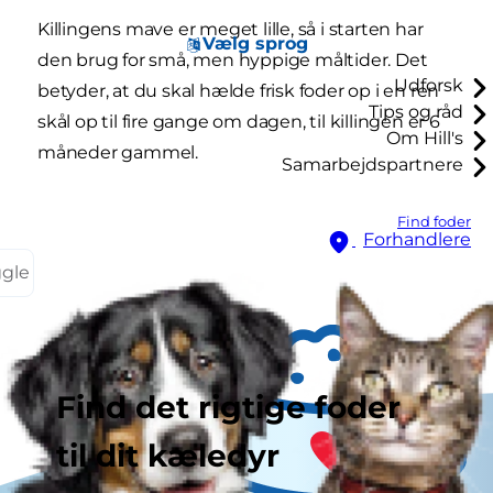
Killingens mave er meget lille, så i starten har
Vælg sprog
den brug for små, men hyppige måltider. Det
Udforsk
betyder, at du skal hælde frisk foder op i en ren
Tips og råd
skål op til fire gange om dagen, til killingen er 6
Om Hill's
måneder gammel.
Samarbejdspartnere
Find foder
Forhandlere
ggle
Find det rigtige foder
til dit kæledyr