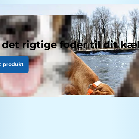
 det rigtige foder til dit kæ
t produkt