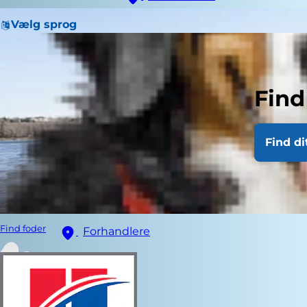
Vælg sprog
Find
Find di
Find foder
Forhandlere