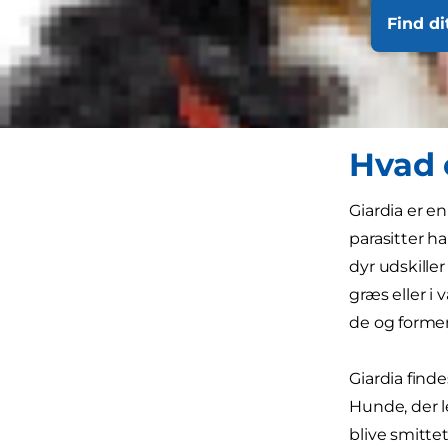
der er en inf
Find di
tarmparasitt
Her er alt, 
Hvad 
Giardia er 
parasitter ha
dyr udskille
græs eller i
de og former
Giardia find
Hunde, der le
blive smitte