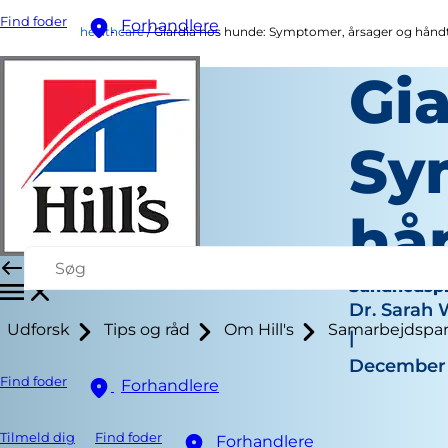
Find foder
Forhandlere
healthcare
Giardia hos hunde: Symptomer, årsager og hånd
Gi
Sy
hå
Sundhedspl
Dr. Sarah
Udforsk
Tips og råd
Om Hill's
Samarbejdspar
|
December 
Find foder
Forhandlere
Tilmeld dig
Find foder
Forhandlere