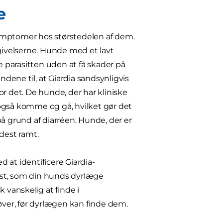
e
symptomer hos størstedelen af dem.
mgivelserne. Hunde med et lavt
 parasitten uden at få skader på
ndene til, at Giardia sandsynligvis
r det. De hunde, der har kliniske
n også komme og gå, hvilket gør det
 på grund af diarréen. Hunde, der er
dest ramt.
 at identificere Giardia-
test, som din hunds dyrlæge
 vanskelig at finde i
øver, før dyrlægen kan finde dem.