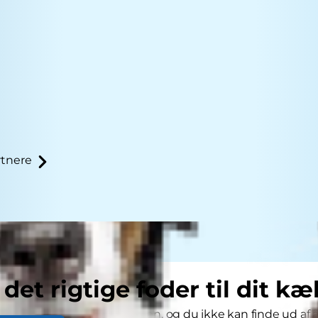
tnere
 det rigtige foder til dit kæ
d har problemer med maven, og du ikke kan finde ud af år