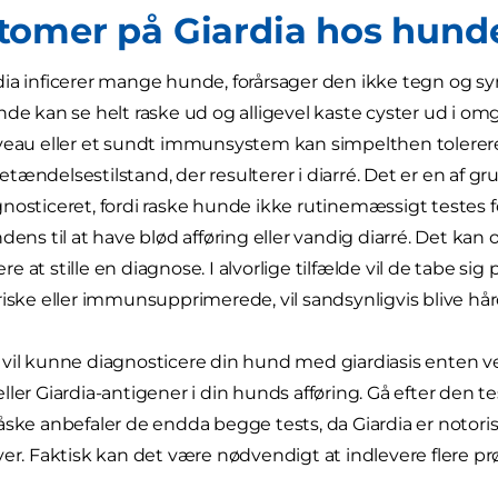
omer på Giardia hos hund
ia inficerer mange hunde, forårsager den ikke tegn og 
nde kan se helt raske ud og alligevel kaste cyster ud i o
veau eller et sundt immunsystem kan simpelthen tolerere
ændelsestilstand, der resulterer i diarré. Det er en af gru
nosticeret, fordi raske hunde ikke rutinemæssigt testes fo
ndens til at have blød afføring eller vandig diarré. Det ka
 at stille en diagnose. I alvorlige tilfælde vil de tabe sig
riske eller immunsupprimerede, vil sandsynligvis blive hår
vil kunne diagnosticere din hund med giardiasis enten ved
ller Giardia-antigener i din hunds afføring. Gå efter den 
åske anbefaler de endda begge tests, da Giardia er notorisk
ver. Faktisk kan det være nødvendigt at indlevere flere pr