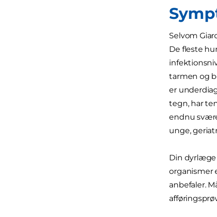
Sympt
Selvom Giard
De fleste hu
infektionsni
tarmen og bet
er underdiag
tegn, har te
endnu sværere
unge, geriat
Din dyrlæge 
organismer e
anbefaler. M
afføringsprø