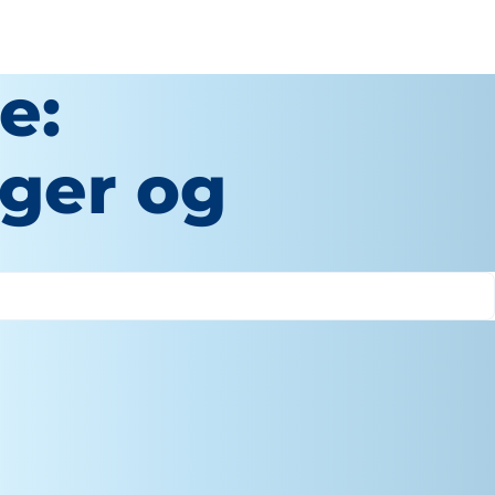
e:
ger og