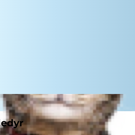
ledyr
sagen, kan den have giardiasis,