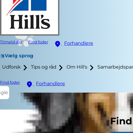
Tilmeld dig
Find foder
Forhandlere
Vælg sprog
Udforsk
Tips og råd
Om Hill's
Samarbejdspar
Find foder
Forhandlere
ggle
Find
Hvis din hun