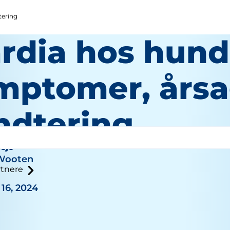
tering
ardia hos hund
mptomer, årsa
ndtering
eje
 Wooten
tnere
16, 2024