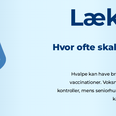
Læk
Hvor ofte ska
Hvalpe kan have brug
vaccinationer. Voks
kontroller, mens seniorh
k