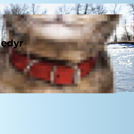
ledyr