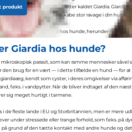
ektion forårsaget af små parasitter kaldet Giardia. Giardia
t produkt
er hos hunde, men de kan skabe stor ravage i din hunds f
hvad du bør vide om Giardia hos hunde, herunder hvordan 
er Giardia hos hunde?
en mikroskopisk parasit, som kan ramme mennesker såvel 
r den brug for en vært — i dette tilfælde en hund — for at f
r giardiaæg, kendt som cyster, i deres omgivelser via afføri
 vand, f.eks. i vandpytter. Når de bliver indtaget af den n
er sig meget hurtigt i tarmene.
es i de fleste lande i EU og Storbritannien, men er mere u
ver under stressede eller trange forhold, som f.eks. på dyre
t på grund af den tætte kontakt med andre hunde og det st