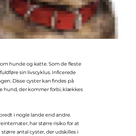
 er en af de mest almindelige
ordøjelsessystem.
en dyrlæge identificerer dem.
som hunde og katte. Som de fleste
uldføre sin livscyklus. Inficerede
ngen. Disse cyster kan findes på
æste hund, der kommer forbi, klækkes
dbredt i nogle lande end andre.
internater, har større risiko for at
ørre antal cyster, der udskilles i