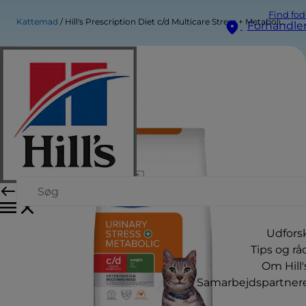
Find fod
Kattemad
Hill's Prescription Diet c/d Multicare Stress + Metabolic kattefoder med kylling
Forhandle
Udfors
Tips og rå
Om Hill'
Samarbejdspartner