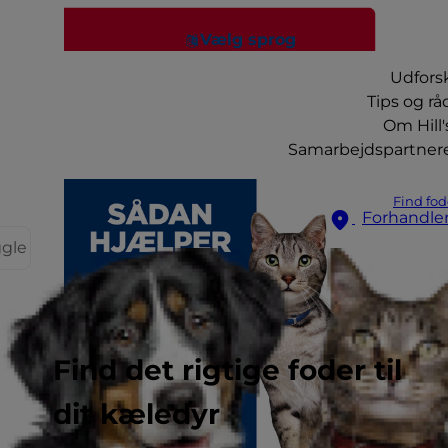
Vælg sprog
Udfors
Tips og rå
Om Hill'
Samarbejdspartner
Find fod
Forhandle
ggle
Find det rigtige foder til
dit kæledyr