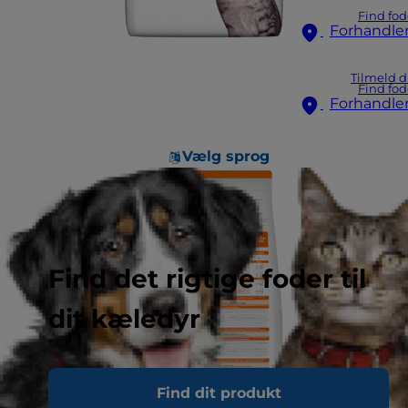
Find fod
Forhandle
Tilmeld d
Find fod
Forhandle
Vælg sprog
Find det rigtige foder til
dit kæledyr
Find dit produkt