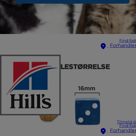
Find fod
Forhandle
Tilmeld d
Find fod
Forhandle