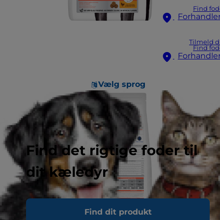
Find fod
Forhandle
Tilmeld d
Find fod
Forhandle
Vælg sprog
Find det rigtige foder til
dit kæledyr
Find dit produkt