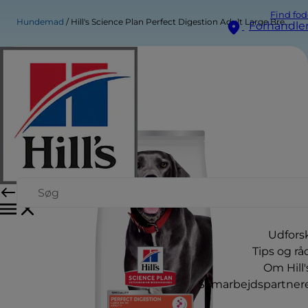
Find fod
Hundemad
Hill's Science Plan Perfect Digestion Adult Large Breed Hundefoder Kylling & Brune Ris
Forhandle
Udfors
Tips og rå
Om Hill'
Samarbejdspartner