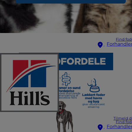
Find fod
Forhandle
Tilmeld d
Find fod
Forhandle