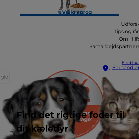
Vælg sprog
Udfors
Tips og rå
Om Hill'
Samarbejdspartner
Find fod
Forhandle
ggle
Find det rigtige foder til
dit kæledyr