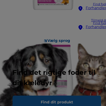
Find fod
Forhandle
Tilmeld d
Find fod
Forhandle
Vælg sprog
Find det rigtige foder til
dit kæledyr
Find dit produkt