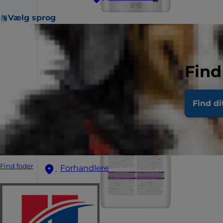
Vælg sprog
Find
Find di
Find foder
Forhandlere