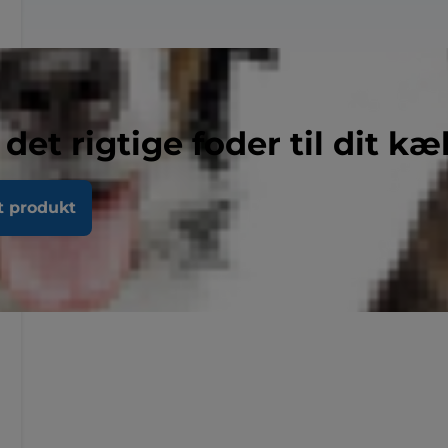
 det rigtige foder til dit kæ
t produkt