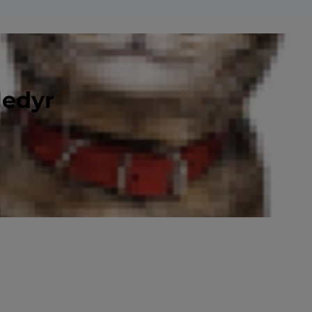
ledyr