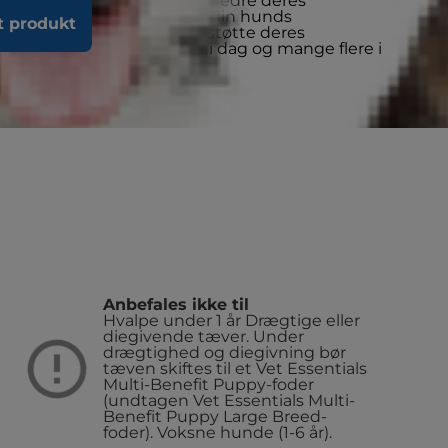
 hunde designet til at forbedre deres
ing sammensat til at støtte din hunds
t produkt
ti-ageing blanding, samt støtte deres
ernæring for en bedre i dag og mange flere i
Anbefales ikke til
Hvalpe under 1 år
Drægtige eller
diegivende tæver. Under
drægtighed og diegivning bør
tæven skiftes til et Vet Essentials
Multi-Benefit Puppy-foder
(undtagen Vet Essentials Multi-
Benefit Puppy Large Breed-
foder).
Voksne hunde (1-6 år).