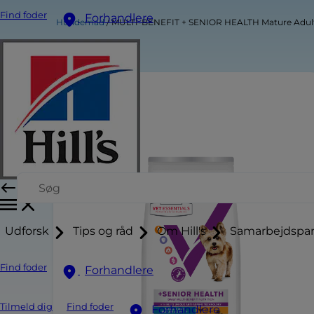
Find foder
Forhandlere
Hundemad
MULTI-BENEFIT + SENIOR HEALTH Mature Adult 7+
Udforsk
Tips og råd
Om Hill's
Samarbejdspar
Find foder
Forhandlere
Tilmeld dig
Find foder
Forhandlere