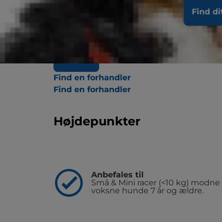
dyrlægeeksklusive formel til modne voksne
livskvalitet. Komplet multi-benefit-ernær
Find di
hjernesundhed og vitalitet med en unik an
immunsystem og ledsundhed. Velsmagende 
morgen.
Køb nu
Find en forhandler
Find en forhandler
Find en forhandler
Højdepunkter
Anbefales til
Små & Mini racer (<10 kg) modne
voksne hunde 7 år og ældre.