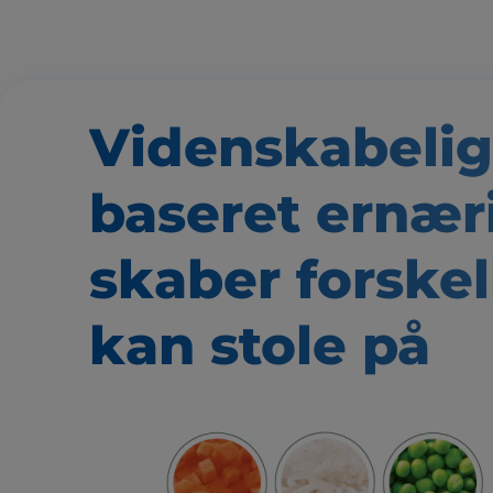
Videnskabelig
baseret
ernær
skaber forskel
kan stole på