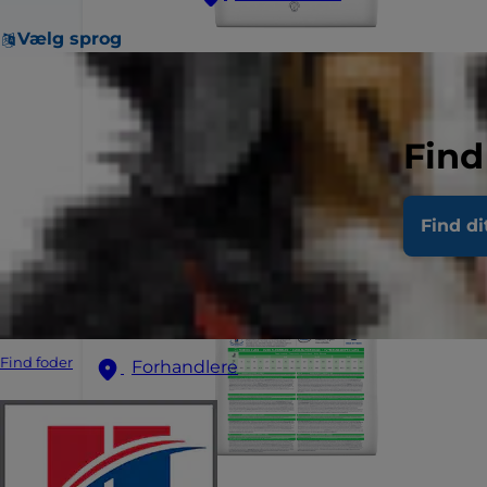
Vælg sprog
Find
Find di
Find foder
Forhandlere