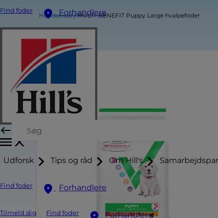
Find foder
Forhandlere
Hundemad
MULTI-BENEFIT Puppy Large hvalpefoder
Udforsk
Tips og råd
Om Hill's
Samarbejdspar
Find foder
Forhandlere
Tilmeld dig
Find foder
Forhandlere