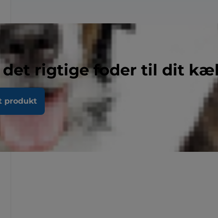
 det rigtige foder til dit kæ
t produkt