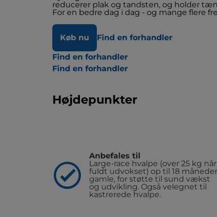
reducerer plak og tandsten, og holder tæ
For en bedre dag i dag - og mange flere f
Køb nu
Find en forhandler
Find en forhandler
Find en forhandler
Højdepunkter
Anbefales til
Large-race hvalpe (over 25 kg når
fuldt udvokset) op til 18 månede
gamle, for støtte til sund vækst
og udvikling. Også velegnet til
kastrerede hvalpe.