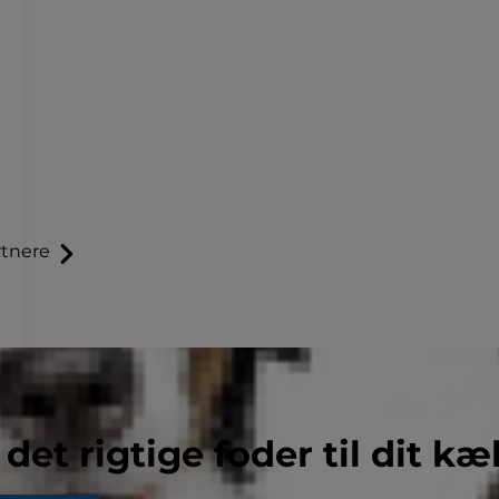
tnere
 det rigtige foder til dit kæ