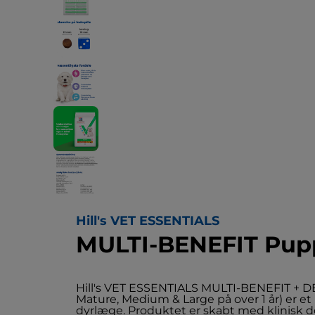
Hill's VET ESSENTIALS
MULTI-BENEFIT Pupp
Hill's VET ESSENTIALS MULTI-BENEFIT + DE
Mature, Medium & Large på over 1 år) er et 
dyrlæge. Produktet er skabt med klinisk d