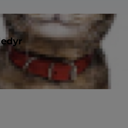
ledyr