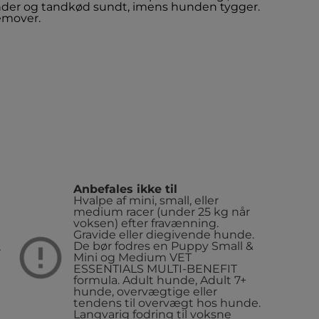
nder og tandkød sundt, imens hunden tygger.
remover.
Anbefales ikke til
Hvalpe af mini, small, eller
medium racer (under 25 kg når
voksen) efter fravænning.
Gravide eller diegivende hunde.
De bør fodres en Puppy Small &
r
Mini og Medium VET
ESSENTIALS MULTI-BENEFIT
formula.
Adult hunde, Adult 7+
hunde, overvægtige eller
tendens til overvægt hos hunde.
Langvarig fodring til voksne