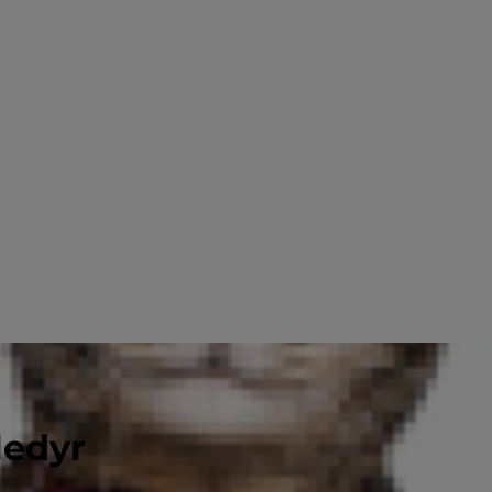
ledyr