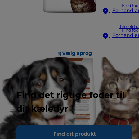
Find fod
Forhandle
Tilmeld d
Find fod
Forhandle
Vælg sprog
Find det rigtige foder til
dit kæledyr
Find dit produkt