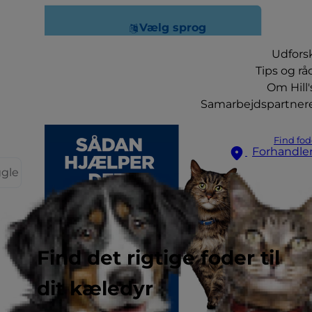
Vælg sprog
Udfors
Tips og rå
Om Hill'
Samarbejdspartner
Find fod
Forhandle
ggle
Find det rigtige foder til
dit kæledyr