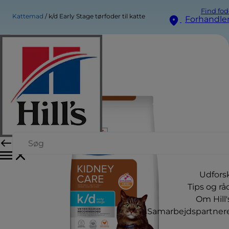
Find fod
Kattemad
k/d Early Stage tørfoder til katte
Forhandle
Udfors
Tips og rå
Om Hill'
Samarbejdspartner