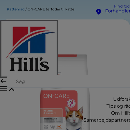
Find fod
Kattemad
ON-CARE tørfoder til katte
Forhandle
Udfors
Tips og rå
Om Hill'
Samarbejdspartner