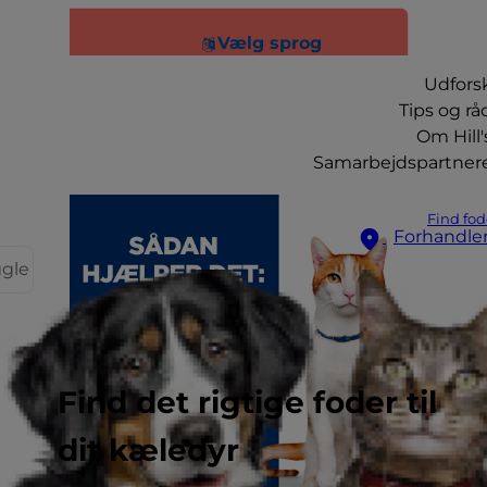
Vælg sprog
Udfors
Tips og rå
Om Hill'
Samarbejdspartner
Find fod
Forhandle
ggle
Find det rigtige foder til
dit kæledyr