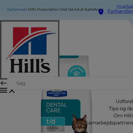
Find fod
Kattemad
Hill's Prescription Diet t/d Adult Kattefoder
Forhandle
Udfors
Tips og rå
Om Hill'
Samarbejdspartner