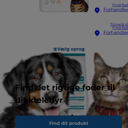
Find fod
Forhandle
Tilmeld d
Find fod
Forhandle
Vælg sprog
Find det rigtige foder til
dit kæledyr
Find dit produkt