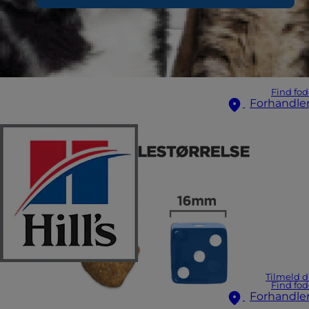
Find fod
Forhandle
Tilmeld d
Find fod
Forhandle