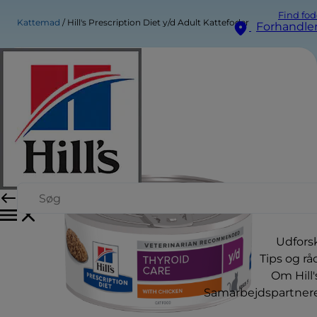
Find fod
Kattemad
Hill's Prescription Diet y/d Adult Kattefoder
Forhandle
Udfors
Tips og rå
Om Hill'
Samarbejdspartner