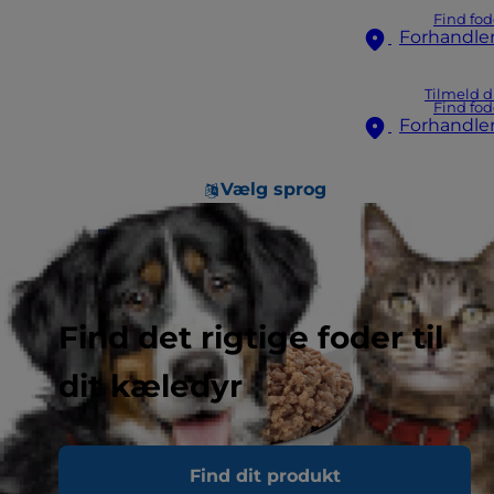
Find fod
Forhandle
Tilmeld d
Find fod
Forhandle
Vælg sprog
Find det rigtige foder til
dit kæledyr
Find dit produkt