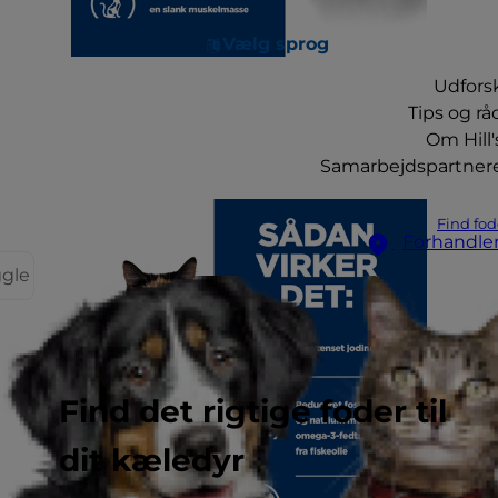
Vælg sprog
Udfors
Tips og rå
Om Hill'
Samarbejdspartner
Find fod
Forhandle
ggle
Find det rigtige foder til
dit kæledyr