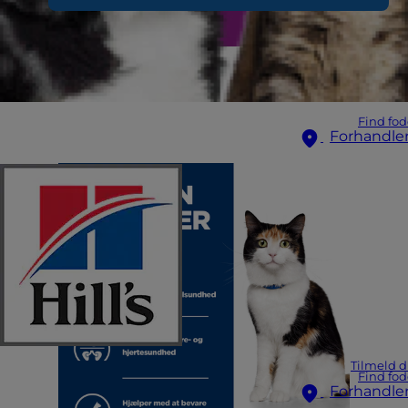
Find fod
Forhandle
Tilmeld d
Find fod
Forhandle