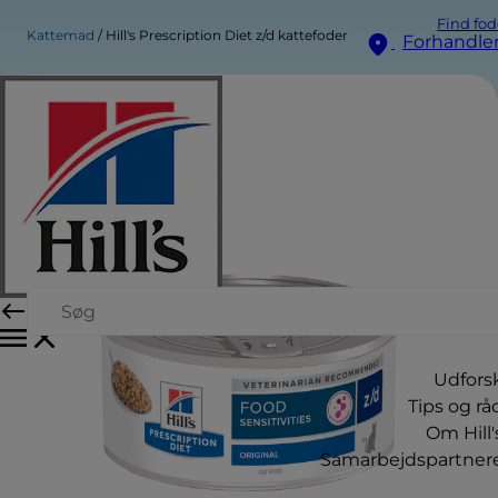
Find fod
Kattemad
Hill's Prescription Diet z/d kattefoder
Forhandle
Udfors
Tips og rå
Om Hill'
Samarbejdspartner