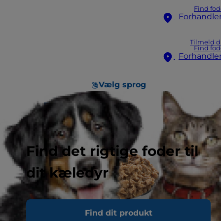
Find fod
Forhandle
Tilmeld d
Find fod
Forhandle
Vælg sprog
Find det rigtige foder til
dit kæledyr
Find dit produkt