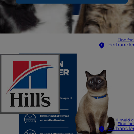
Find fod
Forhandle
Tilmeld d
Find fod
Forhandle