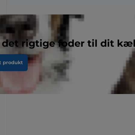
 det rigtige foder til dit kæ
t produkt