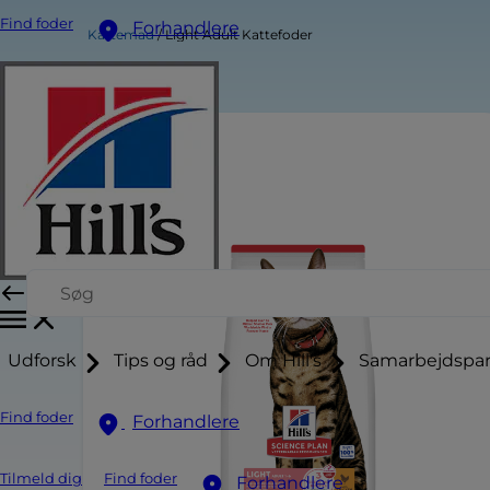
Find foder
Forhandlere
Kattemad
Light Adult Kattefoder
Udforsk
Tips og råd
Om Hill's
Samarbejdspar
Find foder
Forhandlere
Tilmeld dig
Find foder
Forhandlere