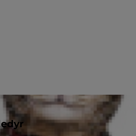
ledyr