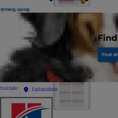
Vælg sprog
Find
Find di
Find foder
Forhandlere