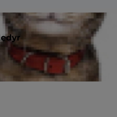
ledyr