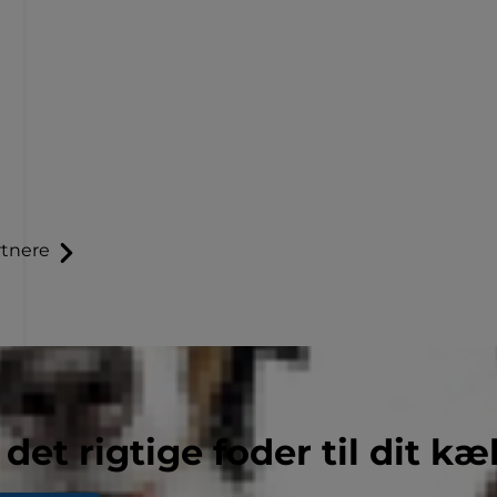
tnere
 det rigtige foder til dit kæ