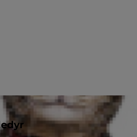
ledyr