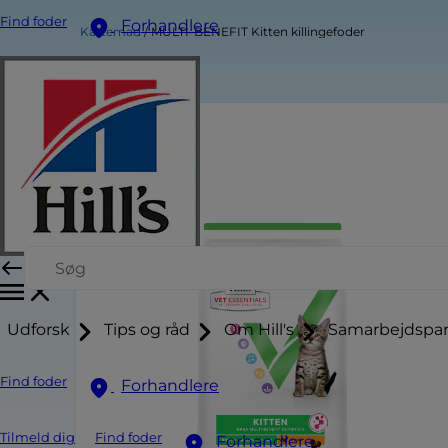
Find foder
Forhandlere
Kattemad
MULTI-BENEFIT Kitten killingefoder
Udforsk
Tips og råd
Om Hill's
Samarbejdspar
Find foder
Forhandlere
Tilmeld dig
Find foder
Forhandlere