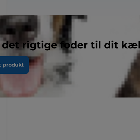
 det rigtige foder til dit kæ
t produkt