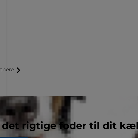
tnere
 det rigtige foder til dit kæ