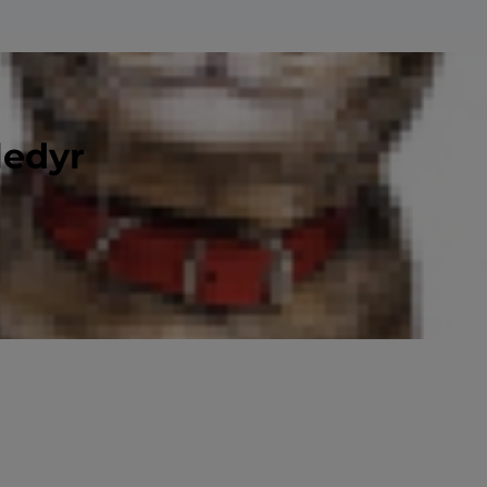
ledyr