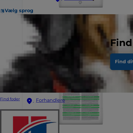
Vælg sprog
Find
Find di
Find foder
Forhandlere