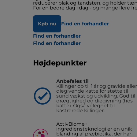
reducerer plak og tandsten, og holder tæ
For en bedre dag i dag - og mange flere f
Køb nu
Find en forhandler
Find en forhandler
Find en forhandler
Højdepunkter
Anbefales til
Killinger op til 1 år og gravide eller
diegivende katte for støtte til
sund vækst og udvikling. God til
drægtighed og diegivning (hos
katte). Også velegnet til
kastrerede killinger.
ActivBiome+
ingrediensteknologi er en unik
blanding af præbiotika, der har