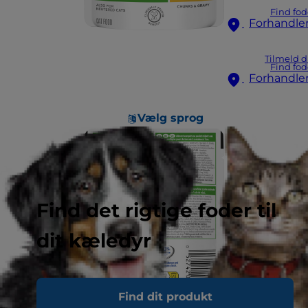
Find fod
Forhandle
Tilmeld d
Find fod
Forhandle
Vælg sprog
Find det rigtige foder til
dit kæledyr
Find dit produkt