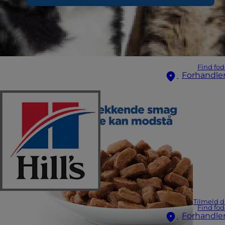
Find fod
Forhandle
Tilmeld d
Find fod
Forhandle