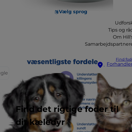
Vælg sprog
Udfors
Tips og rå
Om Hill'
Samarbejdspartner
Find fod
Forhandle
ggle
Find det rigtige foder til
dit kæledyr