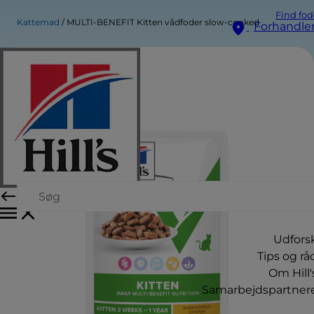
Find fod
Kattemad
MULTI-BENEFIT Kitten vådfoder slow-cooked
Forhandle
Udfors
Tips og rå
Om Hill'
Samarbejdspartner