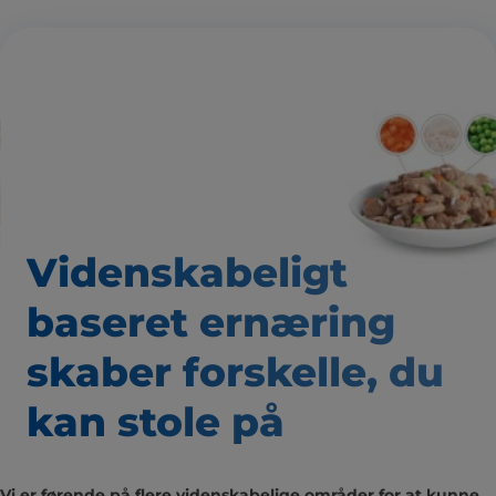
Videnskabeligt
baseret
ernæring
skaber forskelle,
du
kan stole på
Vi er førende på flere videnskabelige områder for at kunne