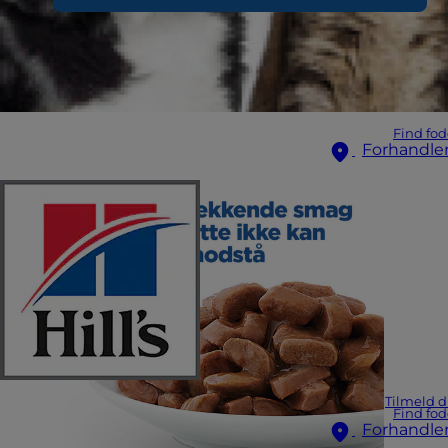
Find fod
Forhandle
Tilmeld d
Find fod
Forhandle