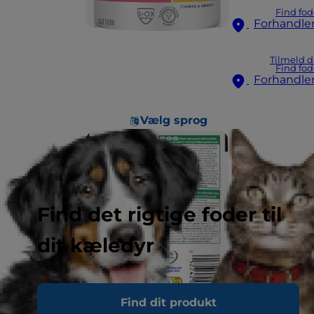
Find fod
Forhandle
Tilmeld d
Find fod
Forhandle
Vælg sprog
Find det rigtige foder til
dit kæledyr
Find dit produkt