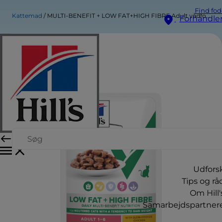
Find fod
Kattemad
MULTI-BENEFIT + LOW FAT+HIGH FIBRE Adult vådfoder til katte
Forhandle
Udfors
Tips og rå
Om Hill'
Samarbejdspartner