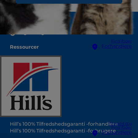
Vælg din region
Find foder
Forhandlere
Ressourcer
Kontakt os
Oversigtskort
Vores sider
Hill’s Vet
Karriere
Internatpartnere
Hill’s 100% Tilfredshedsgaranti -forhandlere
Tilmeld dig
Find foder
Hill’s 100% Tilfredshedsgaranti -forbrugere
Forhandlere