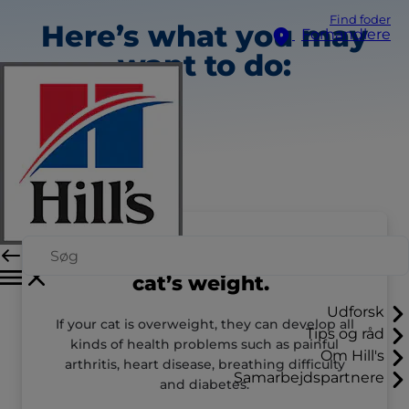
Find foder
Here’s what you may
Forhandlere
want to do:
Talk to your vet about your
cat’s weight.
Udforsk
If your cat is overweight, they can develop all
Tips og råd
kinds of health problems such as painful
Om Hill's
arthritis, heart disease, breathing difficulty
Samarbejdspartnere
and diabetes.