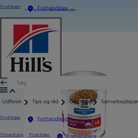
Find foder
Forhandlere
Hundemad
i/d hundefoder
Udforsk
Tips og råd
Om Hill's
Samarbejdspar
Find foder
Forhandlere
Tilmeld dig
Find foder
Forhandlere