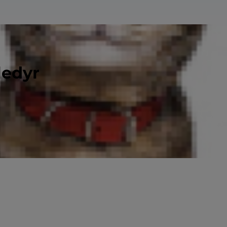
ledyr