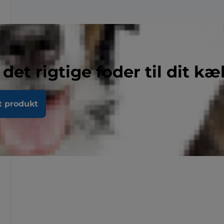
 det rigtige foder til dit kæ
t produkt