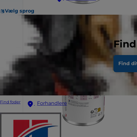
Vælg sprog
Find
Find di
Find foder
Forhandlere