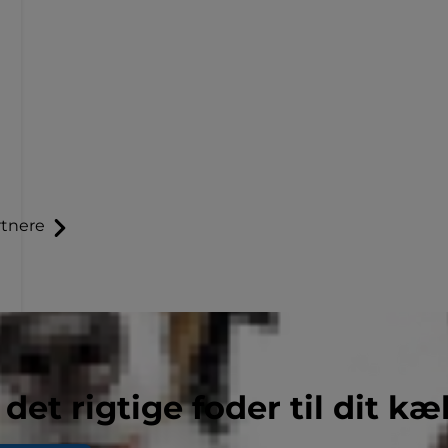
tnere
 det rigtige foder til dit kæ