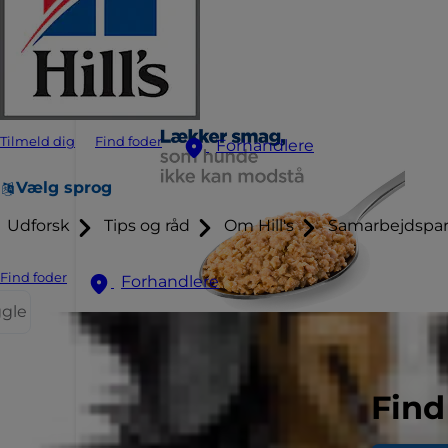
Tilmeld dig
Find foder
Forhandlere
Vælg sprog
Udforsk
Tips og råd
Om Hill's
Samarbejdspar
Find foder
Forhandlere
ggle
Find