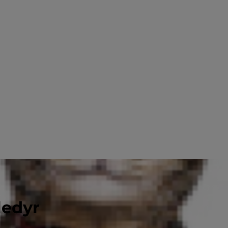
ledyr