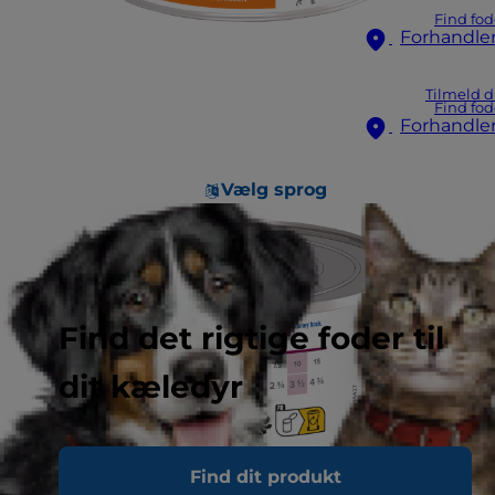
Find fod
Forhandle
Tilmeld d
Find fod
Forhandle
Vælg sprog
Find det rigtige foder til
dit kæledyr
Find dit produkt