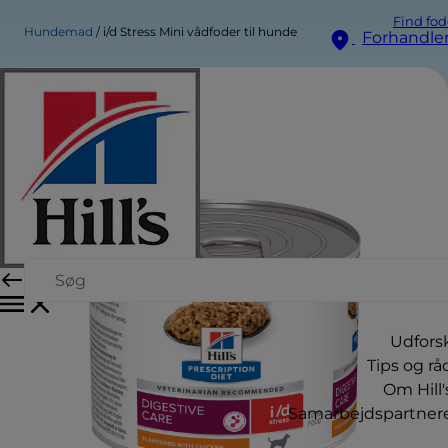
Find fod
Hundemad
i/d Stress Mini vådfoder til hunde
Forhandle
Udfors
Tips og rå
Om Hill'
Samarbejdspartner