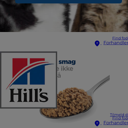
Find fod
Forhandle
Tilmeld d
Find fod
Forhandle