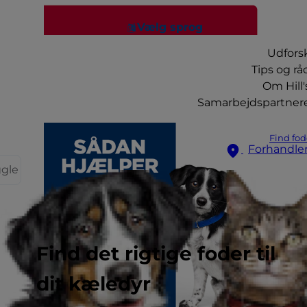
Vælg sprog
Udfors
Tips og rå
Om Hill'
Samarbejdspartner
Find fod
Forhandle
ggle
Find det rigtige foder til
dit kæledyr