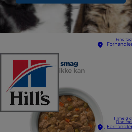
Find fod
Forhandle
Tilmeld d
Find fod
Forhandle