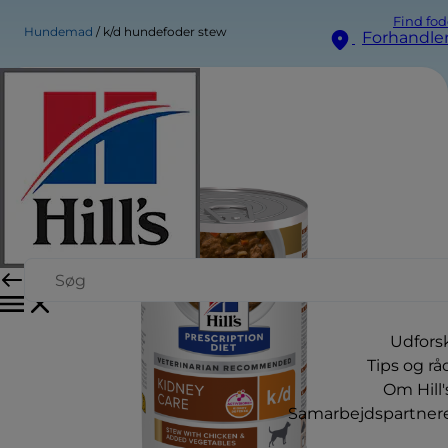
Find fod
Hundemad
k/d hundefoder stew
Forhandle
Udfors
Tips og rå
Om Hill'
Samarbejdspartner