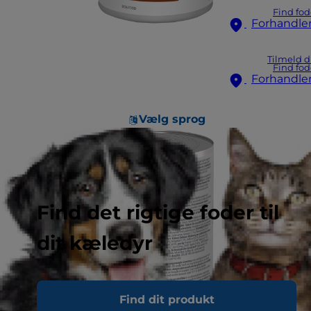
Find fod
Forhandle
Tilmeld d
Find fod
Forhandle
Vælg sprog
Find det rigtige foder til
dit kæledyr
Find dit produkt