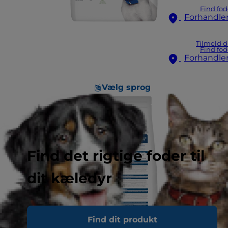
Find fod
Forhandle
Tilmeld d
Find fod
Forhandle
Vælg sprog
Find det rigtige foder til
dit kæledyr
Find dit produkt