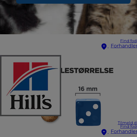
Find fod
Forhandle
Tilmeld d
Find fod
Forhandle