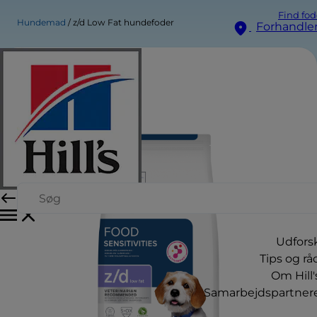
Find fod
Hundemad
z/d Low Fat hundefoder
Forhandle
Udfors
Tips og rå
Om Hill'
Samarbejdspartner