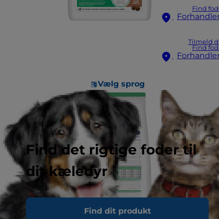
Find fod
Forhandle
Tilmeld d
Find fod
Forhandle
Vælg sprog
Find det rigtige foder til
dit kæledyr
Find dit produkt