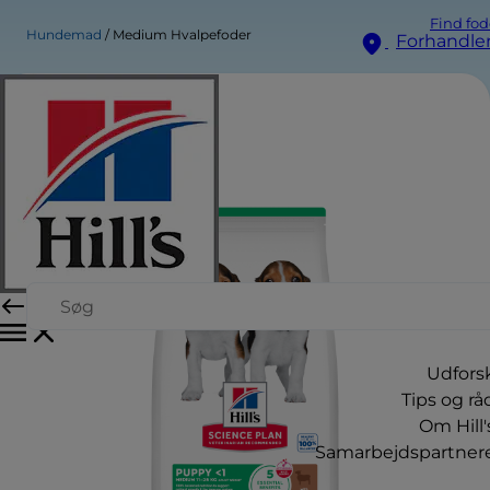
Find fod
Hundemad
Medium Hvalpefoder
Forhandle
Udfors
Tips og rå
Om Hill'
Samarbejdspartner