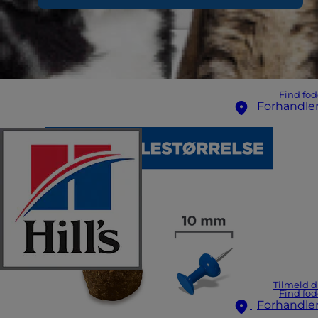
Find fod
Forhandle
Tilmeld d
Find fod
Forhandle