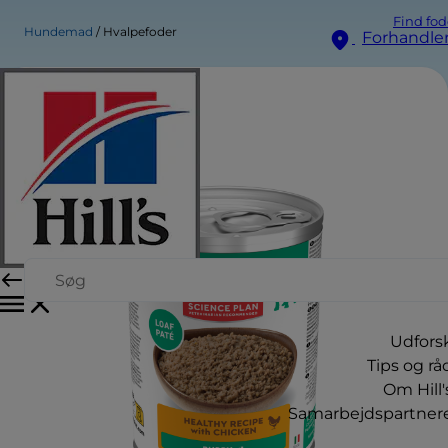
Find fod
Hundemad
Hvalpefoder
Forhandle
Udfors
Tips og rå
Om Hill'
Samarbejdspartner