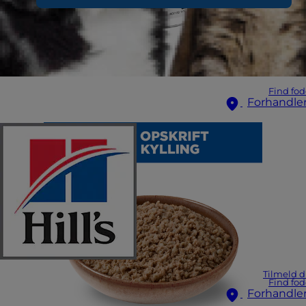
Find fod
Forhandle
Tilmeld d
Find fod
Forhandle