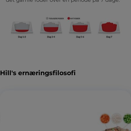
det gamle foder over en periode på 7 dage.
Hill's ernæringsfilosofi