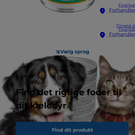
Find fod
Forhandle
Tilmeld d
Find fod
Forhandle
Vælg sprog
Find det rigtige foder til
dit kæledyr
Find dit produkt