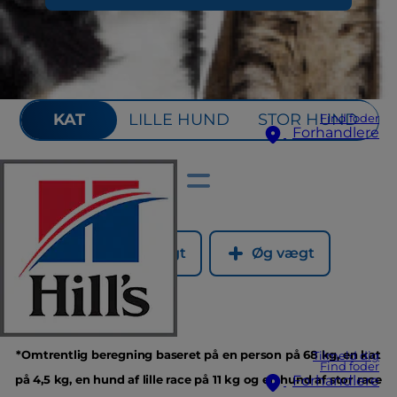
KAT
LILLE HUND
STOR HUND
Find foder
Forhandlere
Reducér vægt
Øg vægt
*Omtrentlig beregning baseret på en person på 68 kg, en kat
Tilmeld dig
Find foder
på 4,5 kg, en hund af lille race på 11 kg og en hund af stor race
Forhandlere