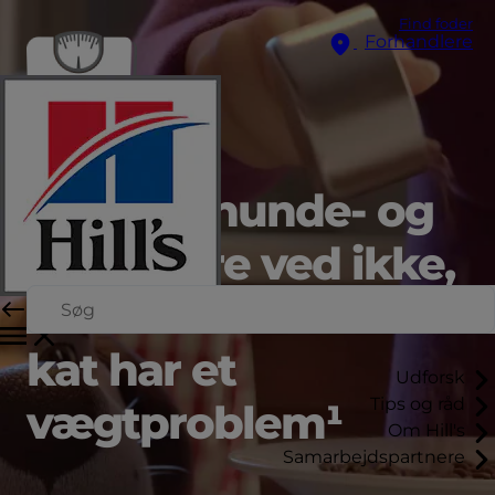
Find foder
Forhandlere
1 ud af 3 hunde- og
katteejere ved ikke,
at deres hund eller
kat har et
Udforsk
Tips og råd
vægtproblem¹
Om Hill's
Samarbejdspartnere