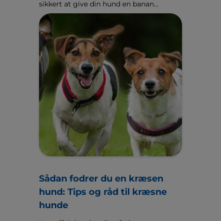
sikkert at give din hund en banan
som godbid og hvad du skal gøre,
hvis den har spist en hel banan
med skræl og det hele.
Sådan fodrer du en kræsen
hund: Tips og råd til kræsne
hunde