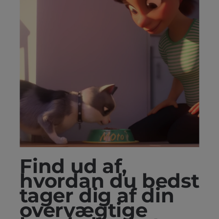
Find ud af,
hvordan du bedst
tager dig af din
overvægtige