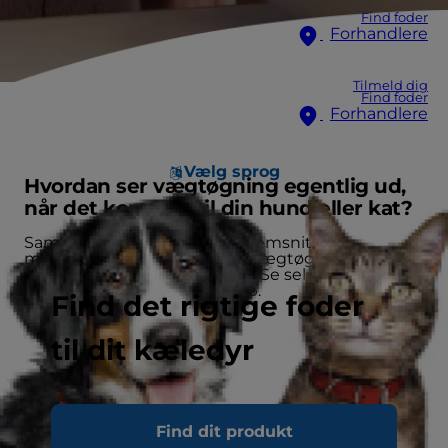
Find foder
Forhandlere
Tilmeld dig
Find foder
Forhandlere
Vælg sprog
Hvordan ser vægtøgning egentlig ud,
når det kommer til din hund eller kat?
Sammenlignet med et gennemsnitligt
menneske kan selv en "lille" vægtøgning føre til
større problemer i fremtiden. Se selv, hvordan
hvert kilo hurtigt kan løbe op.
Find det rigtige foder
til dit kæledyr
Find dit produkt