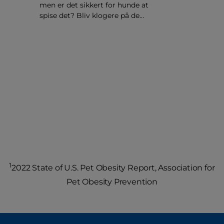
men er det sikkert for hunde at
spise det? Bliv klogere på de
fordele og ulemper, der er ved at
fodre din hund med ananas, og på
hvordan du serverer det på en
sikker måde.
1
2022 State of U.S. Pet Obesity Report, Association for
Pet Obesity Prevention